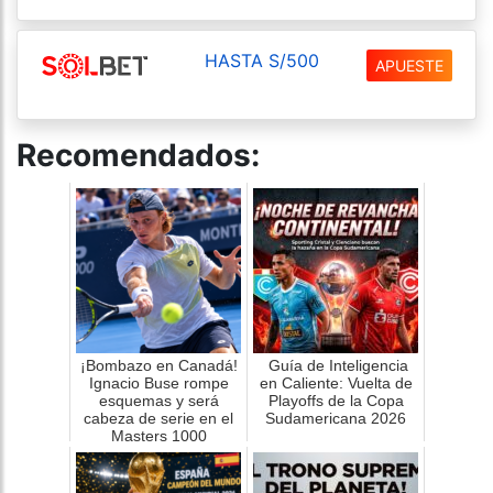
HASTA S/500
APUESTE
Recomendados:
¡Bombazo en Canadá!
Guía de Inteligencia
Ignacio Buse rompe
en Caliente: Vuelta de
esquemas y será
Playoffs de la Copa
cabeza de serie en el
Sudamericana 2026
Masters 1000