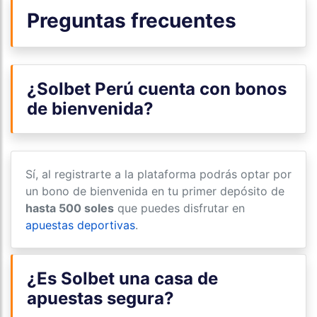
Preguntas frecuentes
¿Solbet Perú cuenta con bonos
de bienvenida?
Sí, al registrarte a la plataforma podrás optar por
un bono de bienvenida en tu primer depósito de
hasta 500 soles
que puedes disfrutar en
apuestas deportivas
.
¿Es Solbet una casa de
apuestas segura?