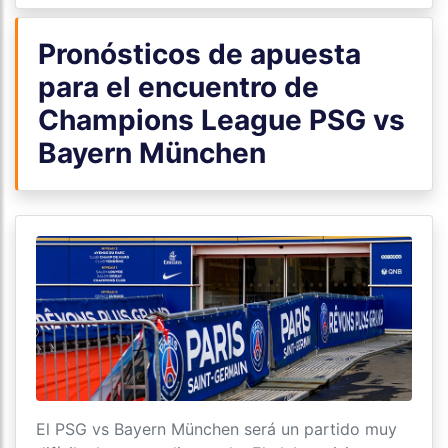
Pronósticos de apuesta
para el encuentro de
Champions League PSG vs
Bayern München
El PSG vs Bayern München será un partido muy