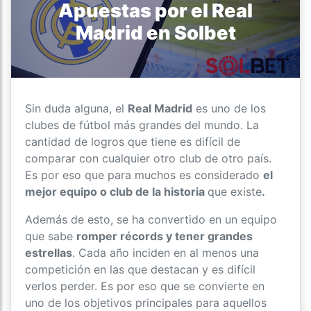
Apuestas por el Real
Madrid en Solbet
Sin duda alguna, el
Real Madrid
es uno de los
clubes de fútbol más grandes del mundo. La
cantidad de logros que tiene es difícil de
comparar con cualquier otro club de otro país.
Es por eso que para muchos es considerado
el
mejor equipo o club de la historia
que existe
.
Además de esto, se ha convertido en un equipo
que sabe
romper récords y tener grandes
estrellas
. Cada año inciden en al menos una
competición en las que destacan y es difícil
verlos perder. Es por eso que se convierte en
uno de los objetivos principales para aquellos