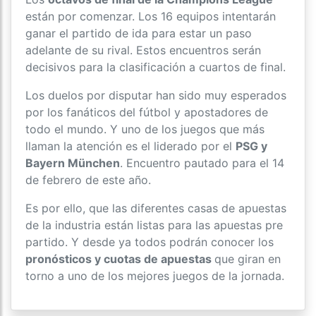
están por comenzar. Los 16 equipos intentarán
ganar el partido de ida para estar un paso
adelante de su rival. Estos encuentros serán
decisivos para la clasificación a cuartos de final.
Los duelos por disputar han sido muy esperados
por los fanáticos del fútbol y apostadores de
todo el mundo. Y uno de los juegos que más
llaman la atención es el liderado por el
PSG y
Bayern München
. Encuentro pautado para el 14
de febrero de este año.
Es por ello, que las diferentes casas de apuestas
de la industria están listas para las apuestas pre
partido. Y desde ya todos podrán conocer los
pronósticos y cuotas de apuestas
que giran en
torno a uno de los mejores juegos de la jornada.