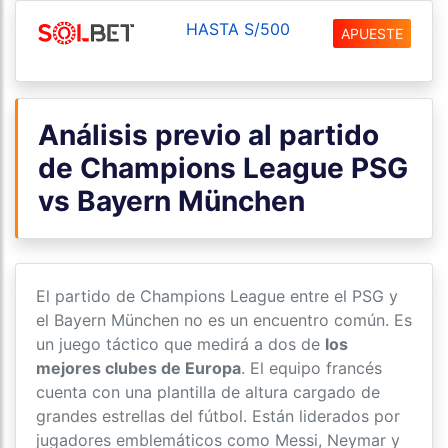
HASTA S/500
APUESTE
Análisis previo al partido
de Champions League PSG
vs Bayern München
El partido de Champions League entre el PSG y
el Bayern München no es un encuentro común. Es
un juego táctico que medirá a dos de
los
mejores clubes de Europa
. El equipo francés
cuenta con una plantilla de altura cargado de
grandes estrellas del fútbol. Están liderados por
jugadores emblemáticos como Messi, Neymar y