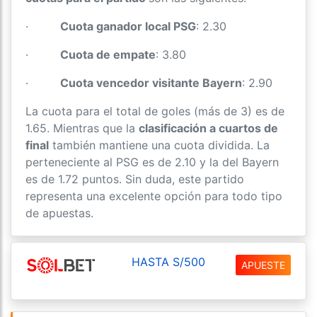
·
Cuota ganador local PSG
: 2.30
·
Cuota de empate
: 3.80
·
Cuota vencedor visitante Bayern
: 2.90
La cuota para el total de goles (más de 3) es de
1.65. Mientras que la
clasificación a cuartos de
final
también mantiene una cuota dividida. La
perteneciente al PSG es de 2.10 y la del Bayern
es de 1.72 puntos. Sin duda, este partido
representa una excelente opción para todo tipo
de apuestas.
HASTA S/500
APUESTE