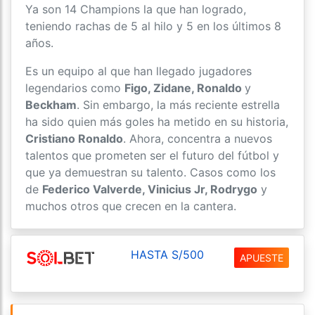
Ya son 14 Champions la que han logrado,
teniendo rachas de 5 al hilo y 5 en los últimos 8
años.
Es un equipo al que han llegado jugadores
legendarios como
Figo, Zidane, Ronaldo
y
Beckham
. Sin embargo, la más reciente estrella
ha sido quien más goles ha metido en su historia,
Cristiano Ronaldo
. Ahora, concentra a nuevos
talentos que prometen ser el futuro del fútbol y
que ya demuestran su talento. Casos como los
de
Federico Valverde, Vinicius Jr, Rodrygo
y
muchos otros que crecen en la cantera.
HASTA S/500
APUESTE