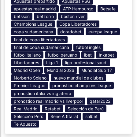
Apuestas prepartido
Apuestas PSG
apuestas real madrid
ATP Hamburgo
Betsafe
betsson
betzorro
boston river
Champions League
Copa Libertadores
copa sudamericana
doradobet
europa league
final de copa libertadores
final de copa sudamericana
fútbol inglés
fútbol italiano
futbol peruano
ibet
Inkabet
Libertadores
Liga 1
liga profesional saudi
Madrid Open
Mundial 2026
Mundial Sub 17
Norberto Solano
nuevo mundial de clubes
Premier League
pronostico champions league
pronostico italia vs inglaterra
pronostico real madrid vs liverpool
qatar2022
Real Madrid
Retabet
Selección de Perú
Selección Perú
Serie A (Italia)
solbet
Te Apuesto