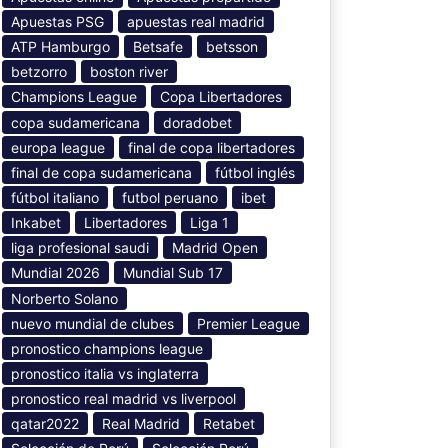
Apuestas PSG
apuestas real madrid
ATP Hamburgo
Betsafe
betsson
betzorro
boston river
Champions League
Copa Libertadores
copa sudamericana
doradobet
europa league
final de copa libertadores
final de copa sudamericana
fútbol inglés
fútbol italiano
futbol peruano
ibet
Inkabet
Libertadores
Liga 1
liga profesional saudi
Madrid Open
Mundial 2026
Mundial Sub 17
Norberto Solano
nuevo mundial de clubes
Premier League
pronostico champions league
pronostico italia vs inglaterra
pronostico real madrid vs liverpool
qatar2022
Real Madrid
Retabet