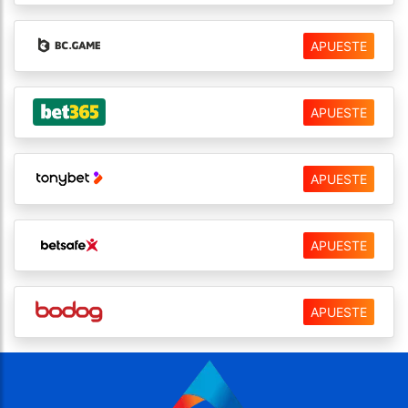
APUESTE
APUESTE
APUESTE
APUESTE
APUESTE