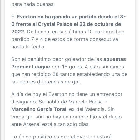
para nada buenas:
El
Everton no ha ganado un partido desde el 3-
0 frente al Crystal Palace el 22 de octubre del
2022
. De hecho, en sus últimos 10 partidos han
perdido 7 y 4 de estos de forma consecutiva
hasta la fecha.
Son el penúltimo peor goleador de las
apuestas
Premier League
con 15 goles. A esto sumamos
que han recibido 38 tantos estableciendo una de
las peores diferencias de gol.
A día de hoy el Everton no tiene un entrenador
designado. Se habló de Marcelo Bielsa o
Marcelino García Toral
, ex del Valencia. Sin
embargo, aún no hay un nombre fijo y el duelo
ante Arsenal está a tan solo días.
Lo único positivo es que el Everton estará