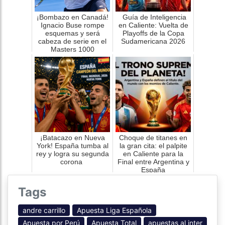
¡Bombazo en Canadá!
Guía de Inteligencia
Ignacio Buse rompe
en Caliente: Vuelta de
esquemas y será
Playoffs de la Copa
cabeza de serie en el
Sudamericana 2026
Masters 1000
¡Batacazo en Nueva
Choque de titanes en
York! España tumba al
la gran cita: el palpite
rey y logra su segunda
en Caliente para la
corona
Final entre Argentina y
España
Tags
andre carrillo
Apuesta Liga Española
Apuesta por Perú
Apuesta Total
apuestas al inter