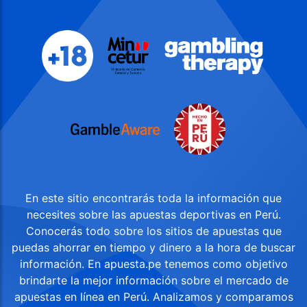
En este sitio encontrarás toda la información que
necesites sobre las apuestas deportivas en Perú.
Conocerás todo sobre los sitios de apuestas que
puedas ahorrar en tiempo y dinero a la hora de buscar
información. En apuesta.pe tenemos como objetivo
brindarte la mejor información sobre el mercado de
apuestas en línea en Perú. Analizamos y comparamos