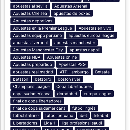
apuestas al sevilla
Apuestas Arsenal
Apuestas Chelsea
apuestas de boxeo
Apuestas deportivas
Apuestas en la Premier League
Apuestas en vivo
Apuestas equipo peruano
apuestas europa league
apuestas liverpool
apuestas manchester
Apuestas Manchester City
apuestas napoli
Apuestas NBA
Apuestas online
Apuestas prepartido
Apuestas PSG
apuestas real madrid
ATP Hamburgo
Betsafe
betsson
betzorro
boston river
Champions League
Copa Libertadores
copa sudamericana
doradobet
europa league
final de copa libertadores
final de copa sudamericana
fútbol inglés
fútbol italiano
futbol peruano
ibet
Inkabet
Libertadores
Liga 1
liga profesional saudi