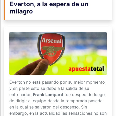
Everton, a la espera de un
milagro
Everton no está pasando por su mejor momento
y en parte esto se debe a la salida de su
entrenador.
Frank Lampard
fue despedido luego
de dirigir al equipo desde la temporada pasada,
en la cual se salvaron del descenso. Sin
embargo, en la actualidad las sensaciones no son