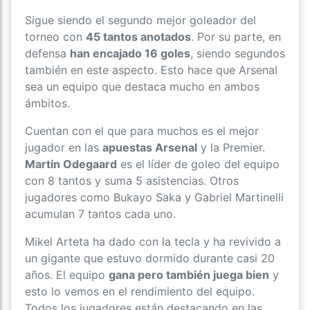
Sigue siendo el segundo mejor goleador del
torneo con
45 tantos anotados
. Por su parte, en
defensa
han encajado 16 goles
, siendo segundos
también en este aspecto. Esto hace que Arsenal
sea un equipo que destaca mucho en ambos
ámbitos.
Cuentan con el que para muchos es el mejor
jugador en las
apuestas Arsenal
y la Premier.
Martin Odegaard
es el líder de goleo del equipo
con 8 tantos y suma 5 asistencias. Otros
jugadores como Bukayo Saka y Gabriel Martinelli
acumulan 7 tantos cada uno.
Mikel Arteta ha dado con la tecla y ha revivido a
un gigante que estuvo dormido durante casi 20
años. El equipo
gana pero también juega bien
y
esto lo vemos en el rendimiento del equipo.
Todos los jugadores están destacando en las