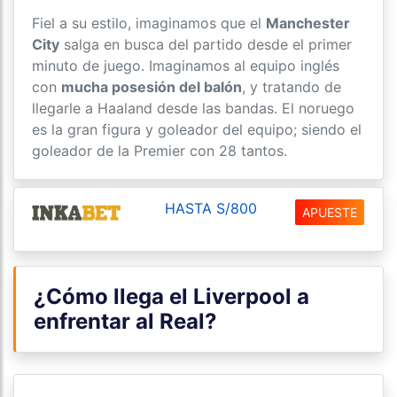
Fiel a su estilo, imaginamos que el
Manchester
City
salga en busca del partido desde el primer
minuto de juego. Imaginamos al equipo inglés
con
mucha posesión del balón
, y tratando de
llegarle a Haaland desde las bandas. El noruego
es la gran figura y goleador del equipo; siendo el
goleador de la Premier con 28 tantos.
HASTA S/800
APUESTE
¿Cómo llega el Liverpool a
enfrentar al Real?