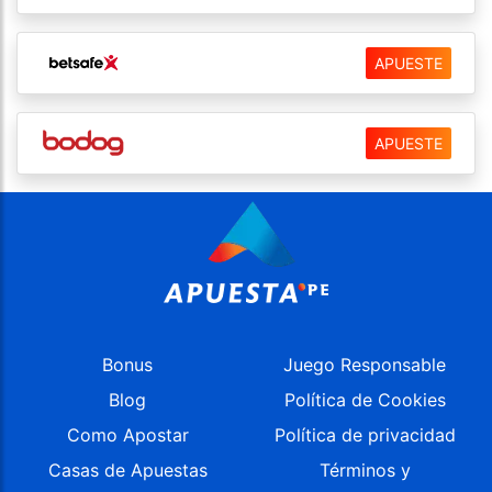
APUESTE
APUESTE
Bonus
Juego Responsable
Blog
Política de Cookies
Como Apostar
Política de privacidad
Casas de Apuestas
Términos y