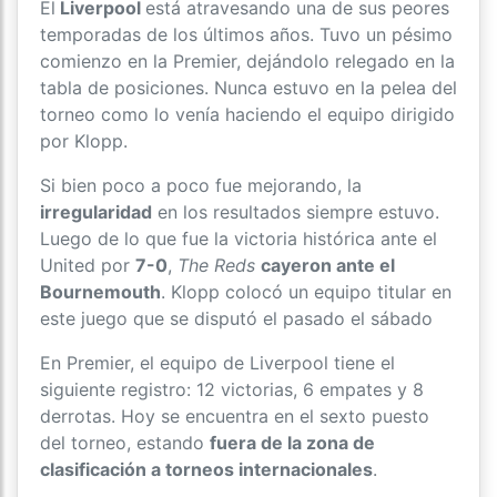
El
Liverpool
está atravesando una de sus peores
temporadas de los últimos años. Tuvo un pésimo
comienzo en la Premier, dejándolo relegado en la
tabla de posiciones. Nunca estuvo en la pelea del
torneo como lo venía haciendo el equipo dirigido
por Klopp.
Si bien poco a poco fue mejorando, la
irregularidad
en los resultados siempre estuvo.
Luego de lo que fue la victoria histórica ante el
United por
7-0
,
The Reds
cayeron ante el
Bournemouth
. Klopp colocó un equipo titular en
este juego que se disputó el pasado el sábado
En Premier, el equipo de Liverpool tiene el
siguiente registro: 12 victorias, 6 empates y 8
derrotas. Hoy se encuentra en el sexto puesto
del torneo, estando
fuera de la zona de
clasificación a torneos internacionales
.