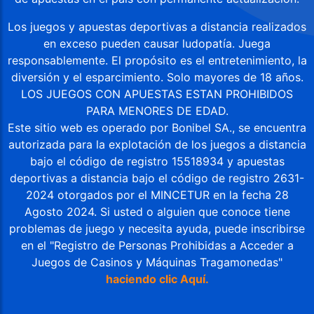
Los juegos y apuestas deportivas a distancia realizados
en exceso pueden causar ludopatía. Juega
responsablemente. El propósito es el entretenimiento, la
diversión y el esparcimiento. Solo mayores de 18 años.
LOS JUEGOS CON APUESTAS ESTAN PROHIBIDOS
PARA MENORES DE EDAD.
Este sitio web es operado por Bonibel SA., se encuentra
autorizada para la explotación de los juegos a distancia
bajo el código de registro 15518934 y apuestas
deportivas a distancia bajo el código de registro 2631-
2024 otorgados por el MINCETUR en la fecha 28
Agosto 2024. Si usted o alguien que conoce tiene
problemas de juego y necesita ayuda, puede inscribirse
en el "Registro de Personas Prohibidas a Acceder a
Juegos de Casinos y Máquinas Tragamonedas"
haciendo clic Aquí.