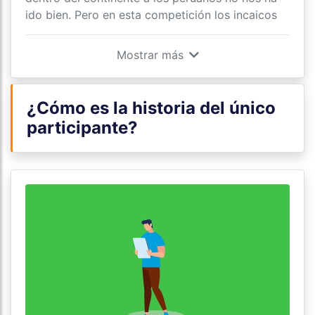
todas llegaron a semifinales. En tres a la final y
ido bien. Pero en esta competición los incaicos
Pachuca logró romper el molde y levantó el
tenemos una estrella, la conseguida por
trofeo en 2006.
Cienciano en el año 2003. Año en el que el fútbol
peruano rompió las apuestas deportivas con un
A partir del 2009 ya no hubo mexicanos, eso
título inesperado.
hizo bajar la cantidad de apostadores en el
¿Cómo es la historia del único
mundo. Pero el nuevo formato logró levantar la
Esa es la única vez en las 19 ediciones que un
participante?
cantidad de apostadores en el continente. Dado
equipo peruano jugó la final. Además, solamente
que el aumento de cupos hace que más equipos
en 4 ediciones se llegó a cuartos de final, y el
lleguen a la competencia internacional, con un
único que lo superó fue Cienciano.
mínimo de 4 equipos por país.
Universidad César Vallejo en 2014, Universitario
en 2011 y Alianza Lima en 2002 son los otros en
llegar a Cuartos. En 2019 Sporting Cristal llegó a
los octavos de final, luego de 10 años de que un
peruano llegará a esa instancia.
Es por eso que generalmente se hace muy difícil
a los equipos peruanos los torneos