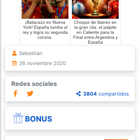
● Sport Huancayo 5.50
● 3 a 0 gana Coquimbo, paga 12.00
¡Batacazo en Nueva
Choque de titanes en
York! España tumba al
la gran cita: el palpite
rey y logra su segunda
en Caliente para la
● 2 a 1 gana Sport Huancayo, paga 18.00
corona
Final entre Argentina y
España
● Ambos equipos marcan, victoria de Sport
Sebastian
Huancayo, paga 14.00
26 noviembre 2020
Redes sociales
3804
compartidos
BONUS