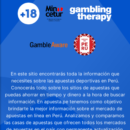
En este sitio encontrarás toda la información que
necesites sobre las apuestas deportivas en Perú.
Conocerás todo sobre los sitios de apuestas que
puedas ahorrar en tiempo y dinero a la hora de buscar
información. En apuesta.pe tenemos como objetivo
brindarte la mejor información sobre el mercado de
apuestas en línea en Perú. Analizamos y comparamos
las casas de apuestas que ofrecen todos los mercados
de apuestas en el país con permanente actualización.