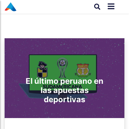
El último peruano en
las apuestas
deportivas