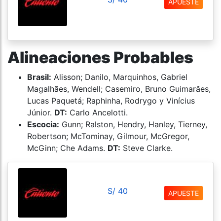
APUESTE
Alineaciones Probables
Brasil:
Alisson; Danilo, Marquinhos, Gabriel
Magalhães, Wendell; Casemiro, Bruno Guimarães,
Lucas Paquetá; Raphinha, Rodrygo y Vinícius
Júnior.
DT:
Carlo Ancelotti.
Escocia:
Gunn; Ralston, Hendry, Hanley, Tierney,
Robertson; McTominay, Gilmour, McGregor,
McGinn; Che Adams.
DT:
Steve Clarke.
S/ 40
APUESTE