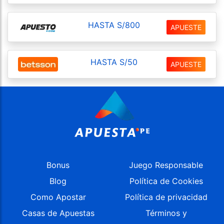
HASTA S/800
APUESTE
HASTA S/50
APUESTE
Bonus
Juego Responsable
Blog
Política de Cookies
Como Apostar
Política de privacidad
Casas de Apuestas
Términos y