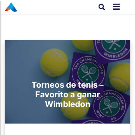
Torneos de tenis –
Favorito a ganar
Wimbledon