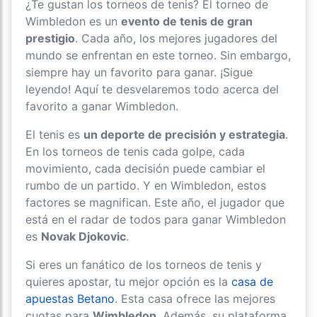
¿Te gustan los torneos de tenis? El torneo de
Wimbledon es un
evento de tenis de gran
prestigio
. Cada año, los mejores jugadores del
mundo se enfrentan en este torneo. Sin embargo,
siempre hay un favorito para ganar. ¡Sigue
leyendo! Aquí te desvelaremos todo acerca del
favorito a ganar Wimbledon.
El tenis es
un deporte de precisión y estrategia
.
En los torneos de tenis cada golpe, cada
movimiento, cada decisión puede cambiar el
rumbo de un partido. Y en Wimbledon, estos
factores se magnifican. Este año, el jugador que
está en el radar de todos para ganar Wimbledon
es
Novak Djokovic
.
Si eres un fanático de los torneos de tenis y
quieres apostar, tu mejor opción es la
casa de
apuestas Betano
. Esta casa ofrece las mejores
cuotas para
Wimbledon
. Además, su plataforma