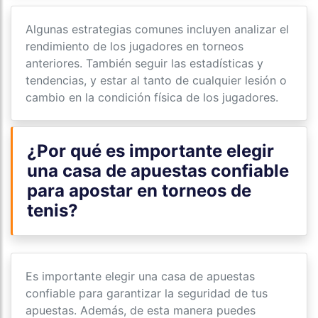
Algunas estrategias comunes incluyen analizar el
rendimiento de los jugadores en torneos
anteriores. También seguir las estadísticas y
tendencias, y estar al tanto de cualquier lesión o
cambio en la condición física de los jugadores.
¿Por qué es importante elegir
una casa de apuestas confiable
para apostar en torneos de
tenis?
Es importante elegir una casa de apuestas
confiable para garantizar la seguridad de tus
apuestas. Además, de esta manera puedes