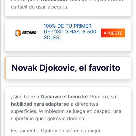
es fácil de usar y segura.
100% DE TU PRIMER
DEPÓSITO HASTA 500
APUESTE
SOLES.
Novak Djokovic, el favorito
¿Qué hace a
Djokovic el favorito
? Primero, su
habilidad para adaptarse
a diferentes
superficies. Wimbledon se juega en césped, una
superficie que Djokovic domina.
Físicamente, Djokovic está en su mejor