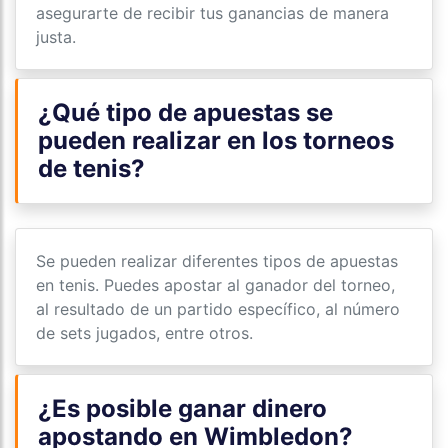
asegurarte de recibir tus ganancias de manera
justa.
¿Qué tipo de apuestas se
pueden realizar en los torneos
de tenis?
Se pueden realizar diferentes tipos de apuestas
en tenis. Puedes apostar al ganador del torneo,
al resultado de un partido específico, al número
de sets jugados, entre otros.
¿Es posible ganar dinero
apostando en Wimbledon?