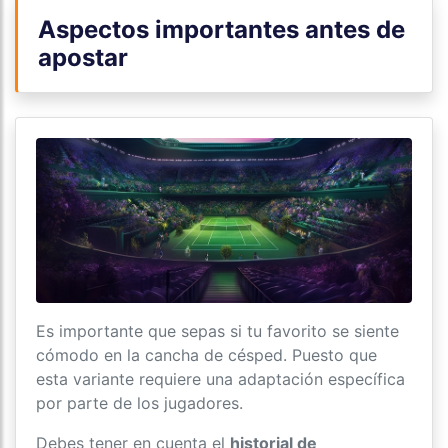
Aspectos importantes antes de
apostar
Es importante que sepas si tu favorito se siente
cómodo en la cancha de césped. Puesto que
esta variante requiere una adaptación específica
por parte de los jugadores.
Debes tener en cuenta el
historial de