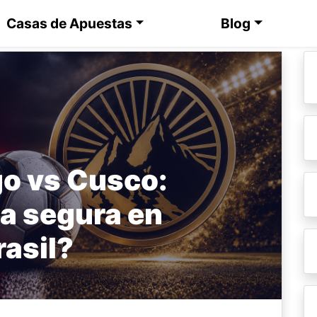
Casas de Apuestas
Blog
o vs Cusco:
a segura en
rasil?