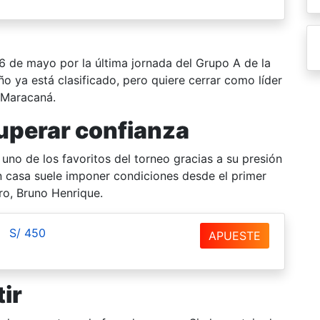
 de mayo por la última jornada del Grupo A de la
eño ya está clasificado, pero quiere cerrar como líder
l Maracaná.
uperar confianza
uno de los favoritos del torneo gracias a su presión
En casa suele imponer condiciones desde el primer
o, Bruno Henrique.
S/ 450
APUESTE
ir