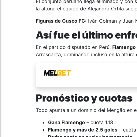
El conjunto peruano llega eliminado y con s
la altura, el equipo de Alejandro Orfila suel
Figuras de Cusco FC:
Iván Colman y Juan 
Así fue el último en
En el partido disputado en Perú,
Flamengo 
Arrascaeta, dominando incluso en la altura
Pronóstico y cuotas
Todo apunta a un dominio del Mengão en e
Gana Flamengo
– cuota 1.18
Flamengo y más de 2.5 goles
– cuota 