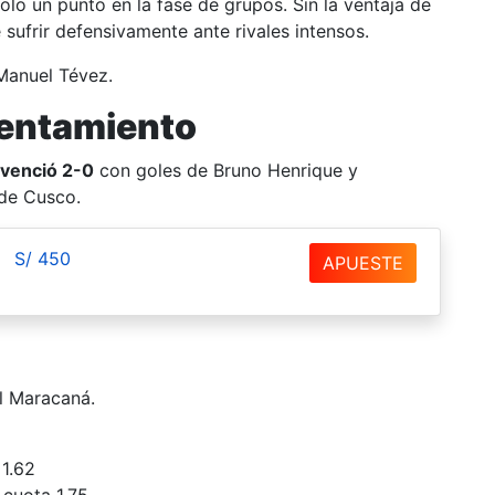
olo un punto en la fase de grupos. Sin la ventaja de
e sufrir defensivamente ante rivales intensos.
Manuel Tévez.
frentamiento
venció 2-0
con goles de Bruno Henrique y
 de Cusco.
S/ 450
APUESTE
l Maracaná.
1.62