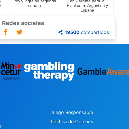
a
rey y logra su segunda
en Caliente para la
6
corona
Final entre Argentina y
España
Redes sociales
19500
compartidos
Juego Responsable
Política de Cookies
r