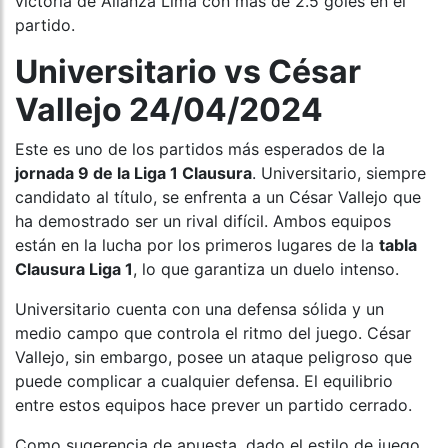
victoria de Alianza Lima con más de 2.5 goles en el
partido.
Universitario vs César
Vallejo 24/04/2024
Este es uno de los partidos más esperados de la
jornada 9 de la Liga 1 Clausura
. Universitario, siempre
candidato al título, se enfrenta a un César Vallejo que
ha demostrado ser un rival difícil. Ambos equipos
están en la lucha por los primeros lugares de la
tabla
Clausura Liga 1
, lo que garantiza un duelo intenso.
Universitario cuenta con una defensa sólida y un
medio campo que controla el ritmo del juego. César
Vallejo, sin embargo, posee un ataque peligroso que
puede complicar a cualquier defensa. El equilibrio
entre estos equipos hace prever un partido cerrado.
Como sugerencia de apuesta, dado el estilo de juego