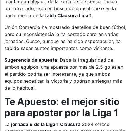
mantengan alejado de la zona de descenso. Cusco,
por otro lado, está en busca de consolidarse en la
parte media de la
tabla Clausura Liga 1
.
Unión Comercio ha mostrado destellos de buen fútbol,
pero su inconsistencia le ha costado caro en varias
jornadas. Cusco, aunque no ha sido espectacular, ha
sabido sacar puntos importantes como visitante.
Sugerencia de apuesta
: Dada la irregularidad de
ambos equipos, una apuesta por más de 2.5 goles en
el partido podría ser interesante, ya que ambos
equipos necesitan la victoria y podrían arriesgar más
de lo habitual.
Te Apuesto: el mejor sitio
para apostar por la Liga 1
La
jornada 9 de la Liga 1 Clausura
2024 ofrece