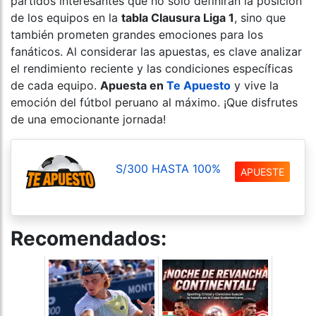
partidos interesantes que no solo definirán la posición
de los equipos en la
tabla Clausura Liga 1
, sino que
también prometen grandes emociones para los
fanáticos. Al considerar las apuestas, es clave analizar
el rendimiento reciente y las condiciones específicas
de cada equipo.
Apuesta en
Te Apuesto
y vive la
emoción del fútbol peruano al máximo. ¡Que disfrutes
de una emocionante jornada!
S/300 HASTA 100%
APUESTE
Recomendados: