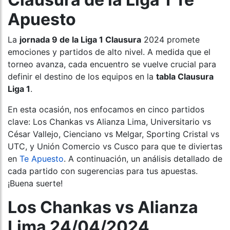
Apuesto
La
jornada 9 de la Liga 1 Clausura
2024 promete
emociones y partidos de alto nivel. A medida que el
torneo avanza, cada encuentro se vuelve crucial para
definir el destino de los equipos en la
tabla Clausura
Liga 1
.
En esta ocasión, nos enfocamos en cinco partidos
clave: Los Chankas vs Alianza Lima, Universitario vs
César Vallejo, Cienciano vs Melgar, Sporting Cristal vs
UTC, y Unión Comercio vs Cusco para que te diviertas
en
Te Apuesto
. A continuación, un análisis detallado de
cada partido con sugerencias para tus apuestas.
¡Buena suerte!
Los Chankas vs Alianza
Lima 24/04/2024