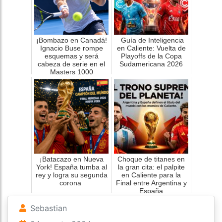
¡Bombazo en Canadá!
Guía de Inteligencia
Ignacio Buse rompe
en Caliente: Vuelta de
esquemas y será
Playoffs de la Copa
cabeza de serie en el
Sudamericana 2026
Masters 1000
¡Batacazo en Nueva
Choque de titanes en
York! España tumba al
la gran cita: el palpite
rey y logra su segunda
en Caliente para la
corona
Final entre Argentina y
España
Sebastian