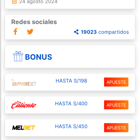
24 agosto 2024
Redes sociales
19023
compartidos
BONUS
HASTA S/198
APUESTE
HASTA S/400
APUESTE
HASTA S/450
APUESTE