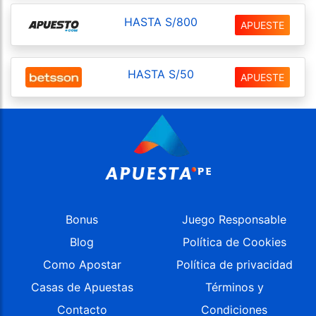
HASTA S/800
APUESTE
HASTA S/50
APUESTE
Bonus
Juego Responsable
Blog
Política de Cookies
Como Apostar
Política de privacidad
Casas de Apuestas
Términos y
Contacto
Condiciones