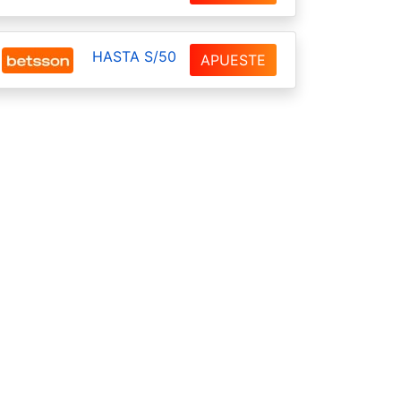
HASTA S/50
APUESTE