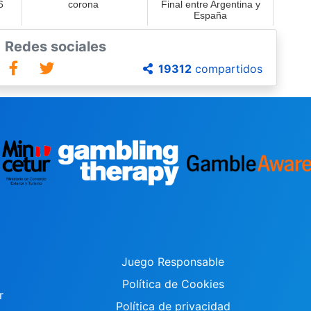
6
corona
Final entre Argentina y
España
Redes sociales
19312
compartidos
Juego Responsable
Política de Cookies
r
Política de privacidad