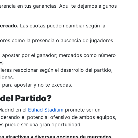
erencia en tus ganancias. Aquí te dejamos algunos
mercado.
Las cuotas pueden cambiar según la
ores como la presencia o ausencia de jugadores
 a apostar por el ganador; mercados como número
s.
ieres reaccionar según el desarrollo del partido,
iones.
 para apostar y no te excedas.
del Partido?
Madrid en el
Etihad Stadium
promete ser un
siderando el potencial ofensivo de ambos equipos,
s puede ser una gran oportunidad.
as atractivas y diversas opciones de mercados
,