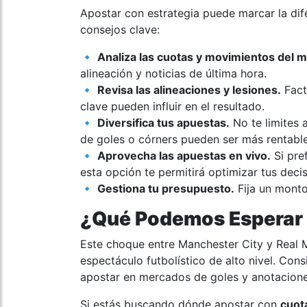
Apostar con estrategia puede marcar la dif
consejos clave:
🔹
Analiza las cuotas y movimientos del 
alineación y noticias de última hora.
🔹
Revisa las alineaciones y lesiones.
Fact
clave pueden influir en el resultado.
🔹
Diversifica tus apuestas.
No te limites
de goles o córners pueden ser más rentable
🔹
Aprovecha las apuestas en vivo.
Si pref
esta opción te permitirá optimizar tus decis
🔹
Gestiona tu presupuesto.
Fija un monto
¿Qué Podemos Esperar 
Este choque entre Manchester City y Real 
espectáculo futbolístico de alto nivel. Con
apostar en mercados de goles y anotacione
Si estás buscando dónde apostar con
cuot