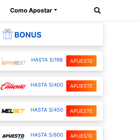
Como Apostar
BONUS
HASTA S/198
APUESTE
HASTA S/400
APUESTE
HASTA S/450
APUESTE
HASTA S/800
APUESTE