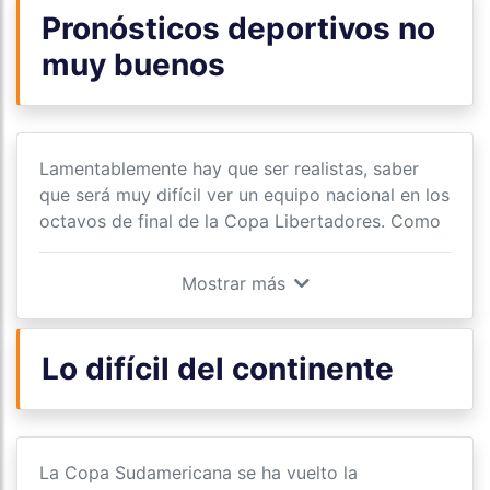
Pronósticos deportivos no
muy buenos
Lamentablemente hay que ser realistas, saber
que será muy difícil ver un equipo nacional en los
octavos de final de la Copa Libertadores. Como
sucede desde hace varios años, los equipos
peruanos pelean por lograr el tercer puesto en la
fase de grupos del máximo torneo. Con el
objetivo que ese lugar los deposite en los
dieciseisavos de la Copa Sudamericana.
Lo difícil del continente
Con la diferencia que en este 2021, los equipos
que clasifiquen desde la Copa Libertadores a la
Sudamericana irán directo a octavos. Lo que
La Copa Sudamericana se ha vuelto la
hace más complicado los pronósticos deportivos