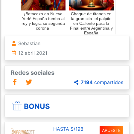
el lugar ante Peñarol si clasifica o ante Huancayo
si el que clasifica es Cerro Largo.
¡Batacazo en Nueva
Choque de titanes en
York! España tumba al
la gran cita: el palpite
rey y logra su segunda
en Caliente para la
Aprovecha los bonus y apuesta ahora por los
corona
Final entre Argentina y
equipos peruanos
España
Sebastian
12 abril 2021
Redes sociales
7194
compartidos
BONUS
HASTA S/198
APUESTE