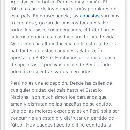
Apostar en fútbol en Perú es muy común. El
fútbol es uno de los deportes más populares de
este país. En consecuencia, las
apuestas
son muy
frecuentes y gozan de muchos fanáticos. En
todos los países sudamericanos, el fútbol no es
solo un deporte es más bien una forma de vida.
Que tiene una alta influencia en la cultura de los
habitantes de estas naciones. ¿Sabes cómo
apostar en Bet365? Hablamos de la mejor casa
de apuestas deportivas online de Perú dónde
además encuentras varios mercados.
Perú no es una excepción. Desde las calles de
cualquier ciudad del país hasta el Estadio
Nacional, son muchísimos los peruanos que
aman y disfrutan de las hazañas de su equipo.
Una de las mejores experiencias en Perú solía ser
concurrir a un estadio y disfrutar un partido de
fútbol. Hoy puedes hacerlo online con toda la