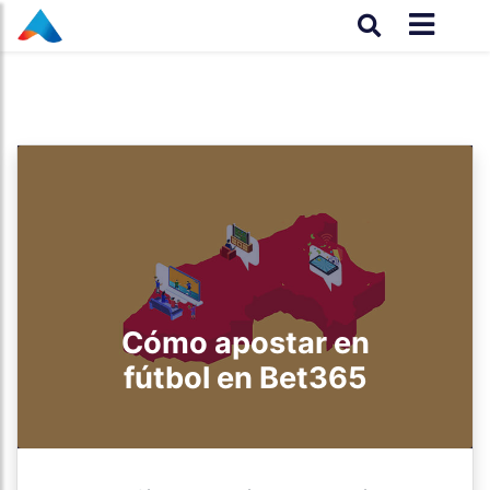
Cómo apostar en
fútbol en Bet365