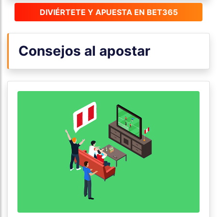
Entropay, PayPal, Visa y Mastercard,
Igualmente, en Perú existen sitios de apuestas
Moneybookers y Neteller. Se aceptan y pagan
prestigiosas y de trayectoria en todo el mundo,
dólares. No se aceptan soles aunque posees
entre ellos Inkabet o Betsson. Nosotros seguimos
amplísimas promociones, por ejemplo, según la
recomendándote a Bet365, por lejos la mejor
Consejos al apostar
cantidad de goles. ¿Qué estás esperando?
oferta de variantes de apuestas, mercados y
¡Adelante, juega y aprovecha el
bonus
!
bonos.
En resumen, la forma de retirar dinero no es
complicada, aunque se precisan algunos
requisitos. Esto es conveniente puesto que de
esta manera se mantiene protegido tu dinero y
no se consignará sino cuando la casa de
apuestas esté totalmente segura de que la
persona que reclama el pago es la correcta.
Puede requerirse el documento nacional de
identidad, pasaporte o voucher de depósito. Así,
se puede comprobar que eres tú el titular de la
cuenta y quien realizó el pago a la casa de
apuestas. Es importante saber
cómo apostar
.