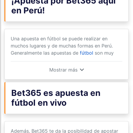
¡Apuesta por Bet365 aquí
en Perú!
Una apuesta en fútbol se puede realizar en
muchos lugares y de muchas formas en Perú.
Generalmente las apuestas de
fútbol
son muy
sencillas de hacer. Muchas casas de apuestas
ofrecen ese servicio a los apostadores, ¡aunque
la mejor de todas es Bet365!
Por lo tanto, debes asegurarte de que sea una
Bet365 es apuesta en
experiencia grata con mayores posibilidades de
acertar a los apostadores deportivos que visitan
fútbol en vivo
las salas. Entonces recomendamos conocer las
reglas del juego y consultar estadísticas y
pronósticos especializados que aumentan la
probabilidad de éxito. Muchos sitios webs
Además, Bet365 te da la posibilidad de apostar