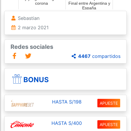
corona
Final entre Argentina y
España
Sebastian
2 marzo 2021
Redes sociales
4467
compartidos
BONUS
HASTA S/198
APUESTE
HASTA S/400
APUESTE