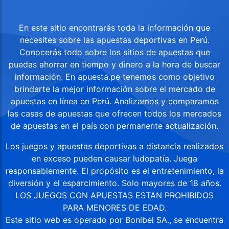
En este sitio encontrarás toda la información que
necesites sobre las apuestas deportivas en Perú.
Conocerás todo sobre los sitios de apuestas que
puedas ahorrar en tiempo y dinero a la hora de buscar
información. En apuesta.pe tenemos como objetivo
brindarte la mejor información sobre el mercado de
apuestas en línea en Perú. Analizamos y comparamos
las casas de apuestas que ofrecen todos los mercados
de apuestas en el país con permanente actualización.
Los juegos y apuestas deportivas a distancia realizados
en exceso pueden causar ludopatía. Juega
responsablemente. El propósito es el entretenimiento, la
diversión y el esparcimiento. Solo mayores de 18 años.
LOS JUEGOS CON APUESTAS ESTAN PROHIBIDOS
PARA MENORES DE EDAD.
Este sitio web es operado por Bonibel SA., se encuentra