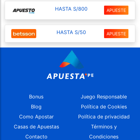
HASTA S/800
APUESTE
HASTA S/50
APUESTE
Bonus
Juego Responsable
Blog
Política de Cookies
Como Apostar
Política de privacidad
Casas de Apuestas
Términos y
Contacto
Condiciones