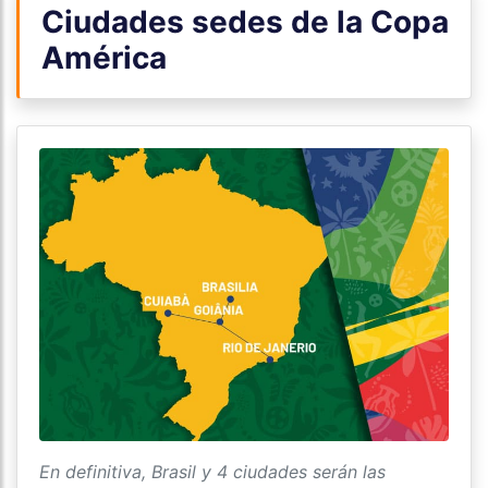
Ciudades sedes de la Copa
América
En definitiva, Brasil y 4 ciudades serán las