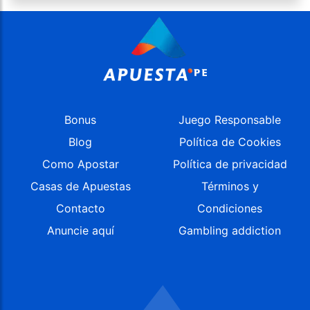
Argentina, 2 Bolivia y 2 empates. La última
arrancó este certamen continental.
derrota de Argentina es el recordado 6 a 1 que le
propinó Bolivia en La Paz al equipo que dirigía
El “tri” deberá jugar ante Brasil que sabe que
Diego Armando Maradona. Así que para este
nadie lo baja del primer puesto. Es muy
encuentro ingresa a
Betsson
y a
puesta a favor
complicado derrotar a Brasil y mucho más en
de la selección argentina y tal vez apuesta por
territorio brasileño.
Donde no pierde desde el
una goleada
.
mundial que organizara en 2014; en el partido
Bonus
Juego Responsable
por el tercer y cuarto puesto ante Países Bajos
En el otro partido el duelo de
Uruguay y
Blog
Política de Cookies
por 3 a 0
.
Paraguay será el más atractivo
, dado que esto
Como Apostar
Política de privacidad
definirá las posiciones del grupo.
Uruguay
Además, históricamente solo perdió 2 veces en
deberá ganar si quiere evitar a Brasil en cuartos
Casas de Apuestas
Términos y
33 partidos que enfrentó a Ecuador y ambas
de final, mientras que Paraguay sabe que, con el
derrotas son en Quito, la capital ecuatoriana.
Contacto
Condiciones
triunfo ante Chile, evitará a los norteños y ahora
Ecuador jamás pudo ganar en Brasil y tampoco
Anuncie aquí
Gambling addiction
definirá si será tercero o segundo
. La historia de
nunca le pudo ganar a los norteños por Copa
estas dos selecciones es bastante pareja, con 31
América
. Es por eso que la tiene muy
triunfos uruguayos y 25 de Paraguay. Mientras
complicada el equipo para clasificar.
que 19 empates completan los 75 partidos en la
Perú jugará ante Venezuela que ha demostrado
historia entre ambas selecciones.