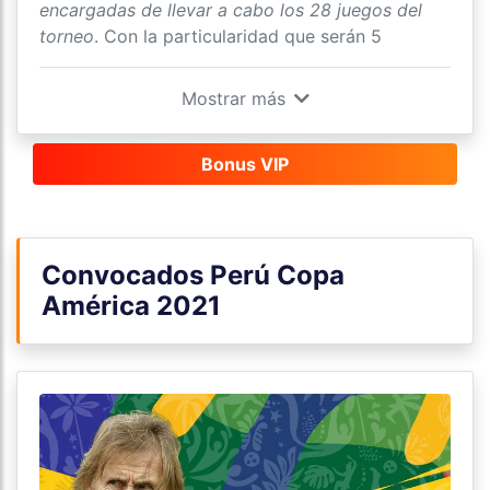
encargadas de llevar a cabo los 28 juegos del
torneo
. Con la particularidad que serán 5
estadios, pero
Maracaná de Río de Janeiro
solo
recibirá la final
. El Estadio de Río que recibirá los
otros partidos será el
Nilton Santos
. En Brasilia
el
Estadio Mané Garrincha
, en Goiania el
Estadio
Olímpico
y en Cuiabá el
Arena Pantanal
. Serán
los que completen la lista de sedes para este
torneo.
En
Betsson
puedes apostar por la selección será
Convocados Perú Copa
la que levante el trofeo en el Maracaná. La
América 2021
favorita es una vez más Brasil
, no solo es la
actual campeona, sino que jamás perdió cuando
organizó una Copa América.
De los 9 títulos de
la selección brasileña, 5 son logrados en Brasil,
1919, 1922, 1949, 1989 y 2019
. La cuota de Brasil
campeón es de 2.10