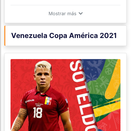
que lo hizo
con muchas bajas por lesiones,
suspensiones y casos positivos de Covid-19
.
Para esta competición no solo estará solo
Luis
Suárez
, máximo goleador de la selección
Venezuela Copa América 2021
charrúa. En la copa lo acompañará nuevamente
Edinson Cavani
, quien estaba suspendido para
los dos juegos por eliminatorias. Por ejemplo, si
crees que Suárez será el goleador de la copa,
paga 6.75.
A pesar del magro juego, no se puede descartar
al maestro
Óscar Washington Tabárez
y sus
muchachos. Que han demostrado que cuando
están juntos por un tiempo prolongado son de
temer para cualquier selección del mundo.