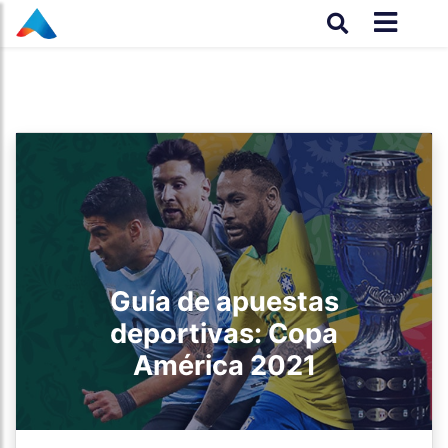
Guía de apuestas
deportivas: Copa
América 2021