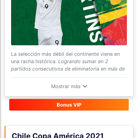
como únicos títulos con la selección mayor.
El
astro no pudo jugar la Copa América 2019
debido a una lesión y aun así Brasil salió
campeón
.
La selección más débil del continente viene en
una racha histórica.
Logrando sumar en 2
partidos consecutivos de eliminatoria en más de
5 años
. A pesar de ir como la más débil de todo
el torneo,
la selección puede llegar a dar alguna
sorpresa
. Si eso pasa, el triunfo monetario puede
ser muy grande.
Si
Bolivia
llega a ganar un partido, paga 2.15 por
cada sol apostado y no es descabellado pensar
que eso pueda pasar. Sin duda el último lugar del
grupo ya tiene su nombre, de ahí para arriba
Chile Copa América 2021