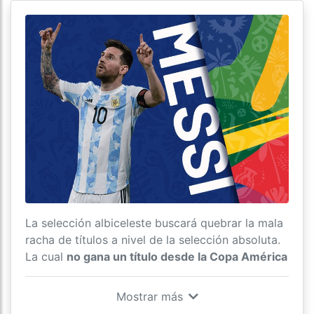
● Brasil – 2.10
clasificar a un
Mundial tras 36 años
. Además, de
volver a jugar una
final de América tras 44 años
,
● Argentina – 3.75
y fue la última ante Brasil.
● Colombia – 8.00
Por lo que el país ligado a la Copa, no es un mal
recuerdo para la selección nacional. Así que la
● Uruguay – 11.00
esperanza en el equipo puede estar sin
● Chile – 19.00
problemas y en Betsson con la ayuda de
Nolberto Solano, podrás apostar por la
● Perú – 34.00
selección.
● Ecuador – 36.00
Un
Perú que no contará con Paolo Guerrero
. El
delantero es la figura de la selección y puede
● Paraguay – 51.00
convertir en cualquiera de los encuentros de la
La selección albiceleste buscará quebrar la mala
● Venezuela – 81.00
selección en Brasil. Pero por una decisión técnica
racha de títulos a nivel de la selección absoluta.
no jugará esta edición. Esto es un
problema
La cual
no gana un título desde la Copa América
● Bolivia – 151.00
también para las
casas de apuestas
que
de 1993
,
desde entonces perdió 4 finales
deberán devolver el dinero. Por ejemplo
Betsson
Ahora, sigue leyendo para saber un poco más
continentales y una final del mundo
. Además,
que tenía opciones de que Guerrero podría
sobre cada una de las 10 selecciones y su figura
Lionel Messi
irá buscando levantar la tan