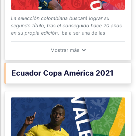
La selección colombiana buscará lograr su
segundo título, tras el conseguido hace 20 años
en su propia edición
. Iba a ser una de las
selecciones anfitrionas junto con Argentina; pero
la situación sociopolítica del país hizo que la
Conmebol le sacara su Copa. La selección no
comenzó bien perdiendo por goleada de local
ante Uruguay. Pero esta doble fecha logró ganar
Ecuador Copa América 2021
de visita en Perú y empatarle en la hora a
Argentina tras ir perdiendo 2 a 0.
El entrenador
Reinaldo Rueda
debutó con la
goleada ante Perú de visitante, dejando una muy
buena imagen para la selección. Lo que la coloca
como una de las grandes candidatas por detrás
de las dos potencias del continente.