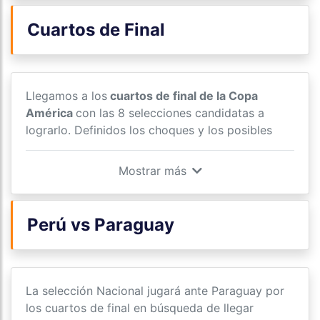
un amistoso
. Se han enfrentado en 26 ocasiones,
históricamente es comandado por Argentina. En
Ganó 1 Venezuela, 3 fueron empate y 22 ganó
Cuartos de Final
total se han enfrentado 196 veces con 90
Brasil.
triunfos argentinos, 58 uruguayos y 48 empates.
Por Copa América son 32 los encuentros, 15 a
Se espera un juego goleado, ya que los norteños
favor de Argentina, 13 de Uruguay y 4 empates.
le han convertido 90 goles y solo recibieron 8
. El
Llegamos a los
cuartos de final de la Copa
Solo se enfrentaron en 4 ocasiones en fase de
triunfo de Brasil en
Betsson
paga 1.11, una cuota
América
con las 8 selecciones candidatas a
grupos y en todas ganó Argentina
. Este puede
chica, a decir verdad, por eso debes ir por otras
lograrlo. Definidos los choques y los posibles
ser un gran dato si decides apostar en este
opciones.
Como por ejemplo un Over 1.5
en el
cruces a futuro, quedó definido que
Brasil jugará
duelo.
primer tiempo, que paga 2.60.
Si piensas que
ante Argentina o Uruguay solamente en una
Brasil hará más de 4.5 goles
, 5.40 es la cuota,
La recomendación será estar atento a las
posible final
.
ve y apuesta. Recuerda seguir este juego en vivo
apuestas en vivo,
Betsson
irá cambiando los
y apostar en directo para mejores opciones.
Es por eso que la selección local es cada vez
dividendos a medida que el juego vaya
Perú vs Paraguay
más favorita para ser campeón por décima vez
transcurriendo. Analiza y elije el mejor momento
Ecuador y Colombia
serán el otro duelo de la
en su historia
. Mientras que
Uruguay
,
Argentina
,
para apostar en este partido. Tal vez una
primera jornada
, con un favoritismo para los
Colombia
y Ecuador la tendrán más complicada
apuesta de ante mano es si habrá o no un penal
cafeteros. Aunque el último partido entre ellos
para llegar a la final. Pero, además, tendrán que
en el primer tiempo. Cuota de 8.40 si crees que,
terminó con goleada de 6 a 1 para los
La selección Nacional jugará ante Paraguay por
eliminarse entre ellos, por eso es que el
si sucederá, 1.08 si no habrá un penal en la
ecuatorianos.
Pero la selección Colombia cambió
los cuartos de final en búsqueda de llegar
seleccionado local es ampliamente favorito.
primera parte.