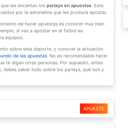
 que les encantan los
parlays en apuestas
. Este
raídos por la adrenalina que les produce apostar.
 momento de hacer apuestas es conocer muy bien
emplo, si vas a apostar en el fútbol es
os equipos.
nto sobre este deporte, y conocer la actuación
undo de las apuestas
. No es recomendable hacer
ue te digan otras personas. Por supuesto, antes
, debes saber todo sobre los parlays, qué son y
APUESTE