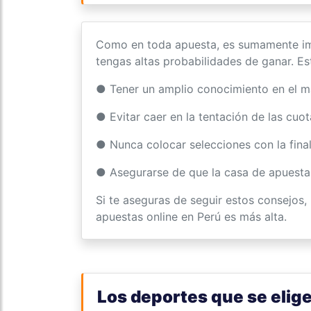
Como en toda apuesta, es sumamente im
tengas altas probabilidades de ganar. Es
● Tener un amplio conocimiento en el m
● Evitar caer en la tentación de las cu
● Nunca colocar selecciones con la final
● Asegurarse de que la casa de apuestas
Si te aseguras de seguir estos consejos, 
apuestas online en Perú es más alta.
Los deportes que se elig