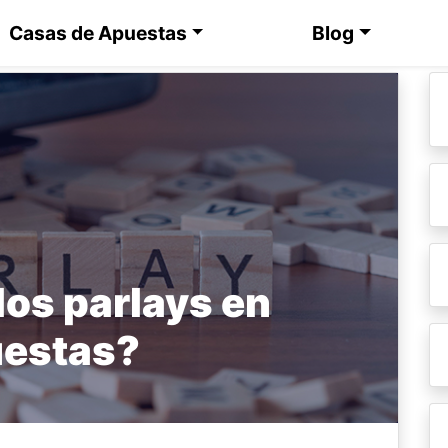
Casas de Apuestas
Blog
los parlays en
estas?