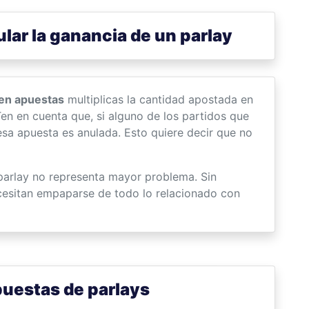
ular la ganancia de un parlay
 en apuestas
multiplicas la cantidad apostada en
en en cuenta que, si alguno de los partidos que
esa apuesta es anulada. Esto quiere decir que no
 parlay no representa mayor problema. Sin
cesitan empaparse de todo lo relacionado con
puestas de parlays