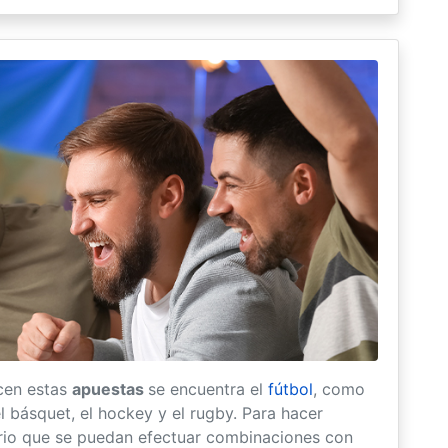
acen estas
apuestas
se encuentra el
fútbol
, como
l básquet, el hockey y el rugby. Para hacer
ario que se puedan efectuar combinaciones con