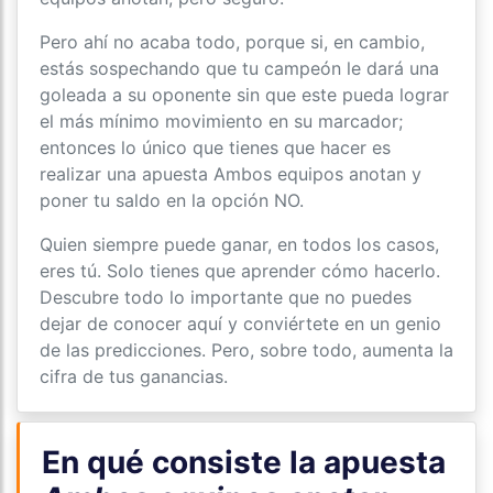
Pero ahí no acaba todo, porque si, en cambio,
estás sospechando que tu campeón le dará una
goleada a su oponente sin que este pueda lograr
el más mínimo movimiento en su marcador;
entonces lo único que tienes que hacer es
realizar una apuesta Ambos equipos anotan y
poner tu saldo en la opción NO.
Quien siempre puede ganar, en todos los casos,
eres tú. Solo tienes que aprender cómo hacerlo.
Descubre todo lo importante que no puedes
dejar de conocer aquí y conviértete en un genio
de las predicciones. Pero, sobre todo, aumenta la
cifra de tus ganancias.
En qué consiste la apuesta