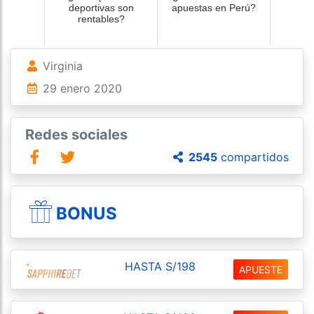
deportivas son
apuestas en Perú?
rentables?
Virginia
29 enero 2020
Redes sociales
2545
compartidos
BONUS
HASTA S/198
APUESTE