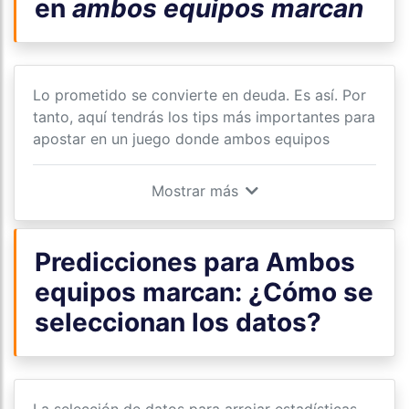
en
ambos equipos marcan
Otro aspecto importante para predecir si ambos
equipos marcan es este:
•
la defensa y, desde luego, los porteros que
Lo prometido se convierte en deuda. Es así. Por
estarán presentes
tanto, aquí tendrás los tips más importantes para
apostar en un juego donde ambos equipos
Como supondrás, una selección con una defensa
marcan goles. Ya debes tener claro que el
sólida y/o un portero brillante, se cuidará
aspecto más importante a considerar es
muchísimo de los balones en su portería.
precisamente la calidad de los equipos que se
La sumatoria de estos aspectos esenciales
enfrentarán. Luego, toca ver los goleadores en
permite resumir las posibilidades reales de cada
cada bando; así como la calidad de la defensa y,
Predicciones para Ambos
equipo de anotar y, en dependencia de quiénes
finalmente, la valía del portero titular en cada
se encuentren involucrados en el enfrentamiento,
equipos marcan: ¿Cómo se
caso.
predecir si habrá o no habrá movimiento en
seleccionan los datos?
Con la exigencia actual de los clubes de fútbol,
ambos marcadores.
las probabilidades de un juego donde ambos
equipos anotan goles es realmente alta. De
hecho, es así como sucede en el 70% de las