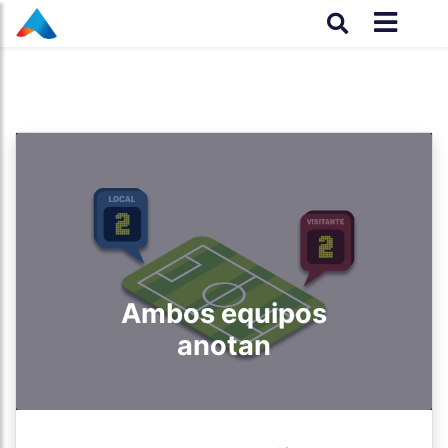
Ambos equipos
anotan