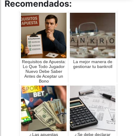
Recomendados:
positiva para tu vida y para tu cartera. Y ahora
sí, ¡a por todo! Te deseamos buena suerte.
Requisitos de Apuesta:
La mejor manera de
Lo Que Todo Jugador
gestionar tu bankroll
Nuevo Debe Saber
Antes de Aceptar un
Bono
¿Las apuestas
¿Se debe declarar