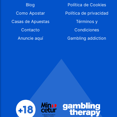
Blog
Política de Cookies
Como Apostar
Política de privacidad
Casas de Apuestas
Términos y
Contacto
Condiciones
Anuncie aquí
Gambling addiction