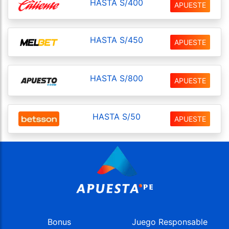
HASTA S/400
APUESTE
HASTA S/450
APUESTE
HASTA S/800
APUESTE
HASTA S/50
APUESTE
Bonus
Juego Responsable