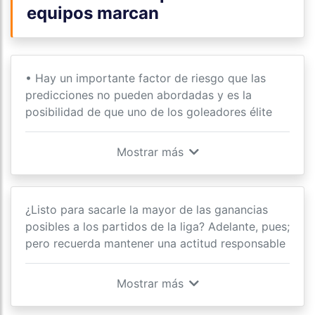
gran predictor de goles.
• Puedes optar por la opción NO cuando es
equipos marcan
evidente que un campeón jugará con un equipo
de tercera división
• Las cuotas son altas para este tipo de
• Hay un importante factor de riesgo que las
apuestas
predicciones no pueden abordadas y es la
posibilidad de que uno de los goleadores élite
• El servicio se encuentra disponible en cualquier
del equipo se lesione o sea suspendido durante
casa de apuestas a lo largo y ancho de Internet
el juego, lo cual reduce enormemente tus
posibilidades de ganar
• Las predicciones tampoco pueden decirte si
habrá faltas graves o lesiones sobre (o por parte
¿Listo para sacarle la mayor de las ganancias
de) uno o varios jugadores esenciales de la
posibles a los partidos de la liga? Adelante, pues;
defensa
pero recuerda mantener una actitud responsable
durante tus apuestas. Un consejo que ya sabes
• En las apuestas combinadas tus posibilidades
de antemano que te daremos, porque ayudará a
de acertar se reducen bastante
que tu paso por el mundo de las apuestas
deportivas se convierta en una experiencia