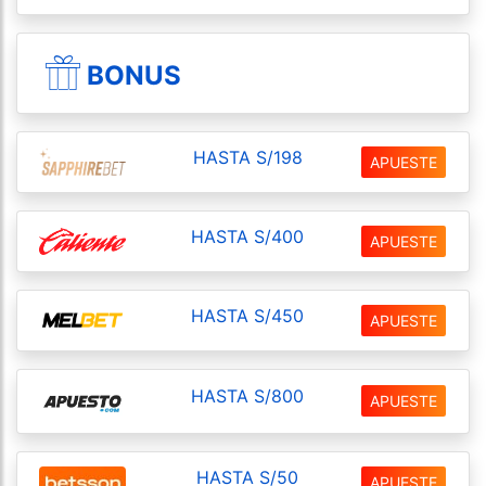
BONUS
HASTA S/198
APUESTE
HASTA S/400
APUESTE
HASTA S/450
APUESTE
HASTA S/800
APUESTE
HASTA S/50
APUESTE