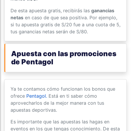
De esta apuesta gratis, recibirás las
ganancias
netas
en caso de que sea positiva. Por ejemplo,
si tu apuesta gratis de S/20 fue a una cuota de 5,
tus ganancias netas serán de S/80.
Apuesta con las promociones
de Pentagol
Ya te contamos cómo funcionan los bonos que
ofrece
Pentagol.
Está en ti saber cómo
aprovecharlos de la mejor manera con tus
apuestas deportivas.
Es importante que las apuestas las hagas en
eventos en los que tengas conocimiento. De esta