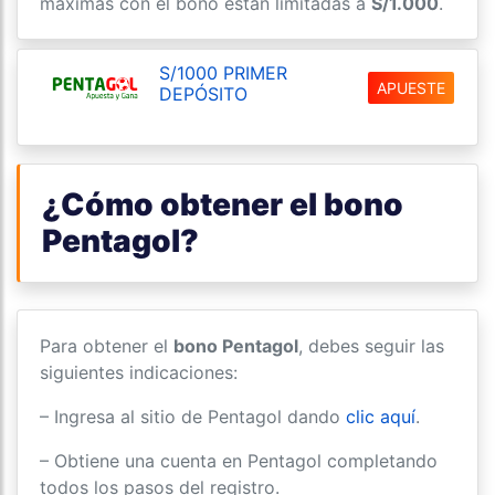
máximas con el bono están limitadas a
S/1.000
.
S/1000 PRIMER
APUESTE
DEPÓSITO
¿Cómo obtener el bono
Pentagol?
Para obtener el
bono Pentagol
, debes seguir las
siguientes indicaciones:
– Ingresa al sitio de Pentagol dando
clic aquí
.
– Obtiene una cuenta en Pentagol completando
todos los pasos del registro.