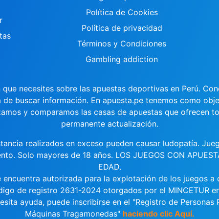
Política de Cookies
r
Política de privacidad
tas
Términos y Condiciones
Gambling addiction
n que necesites sobre las apuestas deportivas en Perú. Co
a de buscar información. En apuesta.pe tenemos como objet
izamos y comparamos las casas de apuestas que ofrecen to
permanente actualización.
stancia realizados en exceso pueden causar ludopatía. Jueg
rcimiento. Solo mayores de 18 años. LOS JUEGOS CON A
EDAD.
e encuentra autorizada para la explotación de los juegos a 
ódigo de registro 2631-2024 otorgados por el MINCETUR en
sita ayuda, puede inscribirse en el "Registro de Personas
Máquinas Tragamonedas"
haciendo clic Aquí.