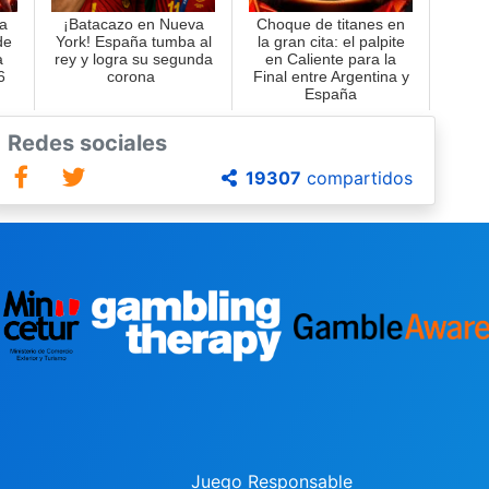
a
¡Batacazo en Nueva
Choque de titanes en
de
York! España tumba al
la gran cita: el palpite
a
rey y logra su segunda
en Caliente para la
6
corona
Final entre Argentina y
España
Redes sociales
19307
compartidos
Juego Responsable