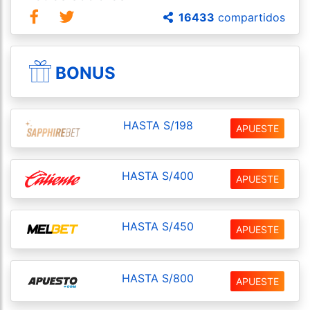
16433
compartidos
BONUS
HASTA S/198
APUESTE
HASTA S/400
APUESTE
HASTA S/450
APUESTE
HASTA S/800
APUESTE