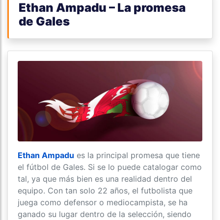
Ethan Ampadu – La promesa
de Gales
Ethan Ampadu
es la principal promesa que tiene
el fútbol de Gales. Si se lo puede catalogar como
tal, ya que más bien es una realidad dentro del
equipo. Con tan solo 22 años, el futbolista que
juega como defensor o mediocampista, se ha
ganado su lugar dentro de la selección, siendo