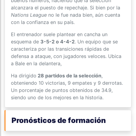
buenos números, haciendo que la selección
alcanzara el puesto de repechaje. Si bien por la
Nations League
no le fue nada bien, aún cuenta
con la confianza en su país.
El entrenador suele plantear en cancha un
esquema de
3-5-2 o 4-4-2
. Un equipo que se
caracteriza por las transiciones rápidas de
defensa a ataque, con jugadores veloces. Ubica
a Bale en la delantera,
Ha dirigido
28 partidos de la selección
,
obteniendo 10 victorias, 9 empates y 9 derrotas.
Un porcentaje de puntos obtenidos de 34.9,
siendo uno de los mejores en la historia.
Pronósticos de formación