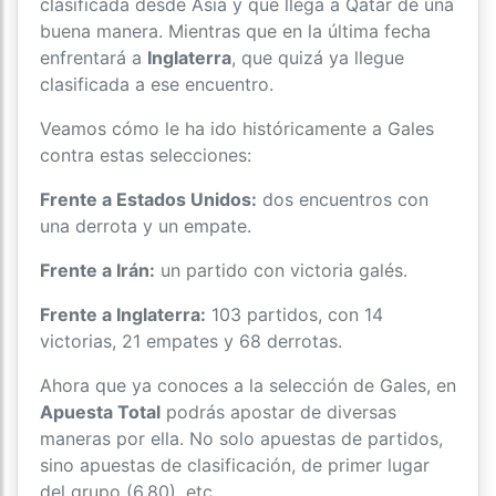
clasificada desde Asia y que llega a Qatar de una
buena manera. Mientras que en la última fecha
enfrentará a
Inglaterra
, que quizá ya llegue
clasificada a ese encuentro.
Veamos cómo le ha ido históricamente a Gales
contra estas selecciones:
Frente a Estados Unidos:
dos encuentros con
una derrota y un empate.
Frente a Irán:
un partido con victoria galés.
Frente a Inglaterra:
103 partidos, con 14
victorias, 21 empates y 68 derrotas.
Ahora que ya conoces a la selección de Gales, en
Apuesta Total
podrás apostar de diversas
maneras por ella. No solo apuestas de partidos,
sino apuestas de clasificación, de primer lugar
del grupo (6.80), etc.