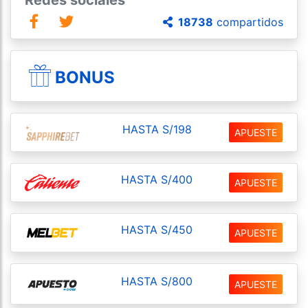
Redes sociales
18738
compartidos
BONUS
HASTA S/198
APUESTE
HASTA S/400
APUESTE
HASTA S/450
APUESTE
HASTA S/800
APUESTE