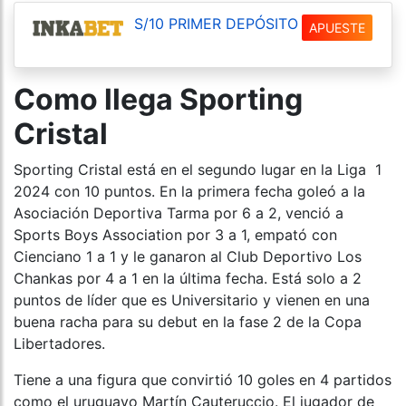
S/10 PRIMER DEPÓSITO
APUESTE
Como llega Sporting
Cristal
Sporting Cristal está en el segundo lugar en la Liga 1
2024 con 10 puntos. En la primera fecha goleó a la
Asociación Deportiva Tarma por 6 a 2, venció a
Sports Boys Association por 3 a 1, empató con
Cienciano 1 a 1 y le ganaron al Club Deportivo Los
Chankas por 4 a 1 en la última fecha. Está solo a 2
puntos de líder que es Universitario y vienen en una
buena racha para su debut en la fase 2 de la Copa
Libertadores.
Tiene a una figura que convirtió 10 goles en 4 partidos
como el uruguayo Martín Cauteruccio. El jugador de