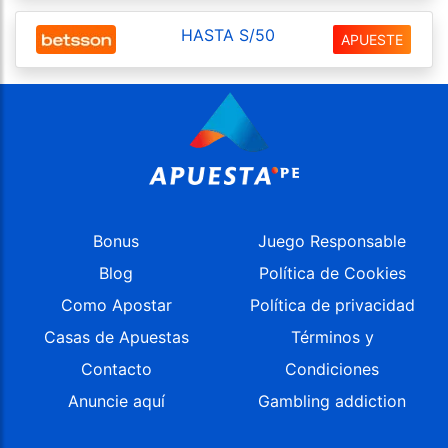
HASTA S/50
APUESTE
Bonus
Juego Responsable
Blog
Política de Cookies
Como Apostar
Política de privacidad
Casas de Apuestas
Términos y
Contacto
Condiciones
Anuncie aquí
Gambling addiction