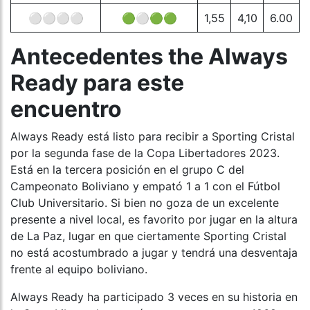
⚪️⚪️⚪️⚪️
🟢⚪️🟢🟢
1,55
4,10
6.00
Antecedentes the Always
Ready para este
encuentro
Always Ready está listo para recibir a Sporting Cristal
por la segunda fase de la Copa Libertadores 2023.
Está en la tercera posición en el grupo C del
Campeonato Boliviano y empató 1 a 1 con el Fútbol
Club Universitario. Si bien no goza de un excelente
presente a nivel local, es favorito por jugar en la altura
de La Paz, lugar en que ciertamente Sporting Cristal
no está acostumbrado a jugar y tendrá una desventaja
frente al equipo boliviano.
Always Ready ha participado 3 veces en su historia en