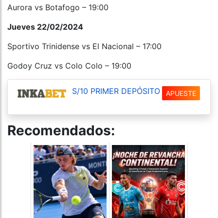
Aurora vs Botafogo – 19:00
Jueves 22/02/2024
Sportivo Trinidense vs El Nacional – 17:00
Godoy Cruz vs Colo Colo – 19:00
S/10 PRIMER DEPÓSITO
APUESTE
Recomendados: