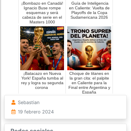
¡Bombazo en Canadá!
Guía de Inteligencia
Ignacio Buse rompe
en Caliente: Vuelta de
esquemas y será
Playoffs de la Copa
cabeza de serie en el
Sudamericana 2026
Masters 1000
¡Batacazo en Nueva
Choque de titanes en
York! España tumba al
la gran cita: el palpite
rey y logra su segunda
en Caliente para la
corona
Final entre Argentina y
España
Sebastian
19 febrero 2024