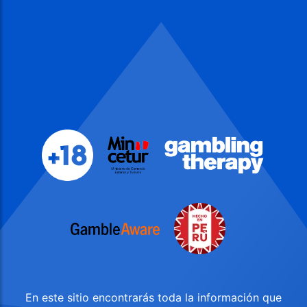
En este sitio encontrarás toda la información que