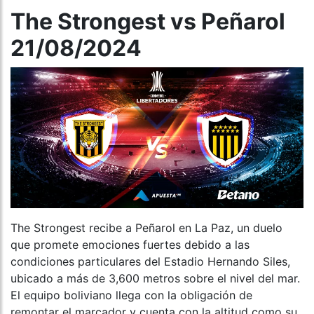
The Strongest vs Peñarol
21/08/2024
The Strongest recibe a Peñarol en La Paz, un duelo
que promete emociones fuertes debido a las
condiciones particulares del Estadio Hernando Siles,
ubicado a más de 3,600 metros sobre el nivel del mar.
El equipo boliviano llega con la obligación de
remontar el marcador y cuenta con la altitud como su