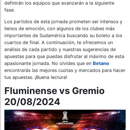
definirán los equipos que avanzarán a la siguiente
fase.
Los partidos de esta jornada prometen ser intensos y
llenos de emoción, con algunos de los clubes más
importantes de Sudamérica buscando su boleto a los
cuartos de final. A continuación, te ofrecemos un
análisis de cada partido y nuestras sugerencias de
apuestas para que puedas disfrutar al máximo de esta
apasionante jornada. No olvides que en
Betano
encontrarás las mejores cuotas y mercados para hacer
tus apuestas. ¡Buena lectura!
Fluminense vs Gremio
20/08/2024