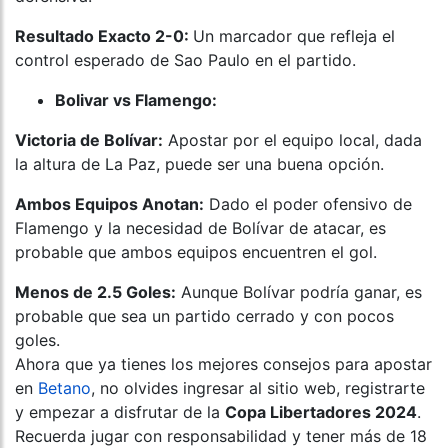
Resultado Exacto 2-0:
Un marcador que refleja el
control esperado de Sao Paulo en el partido.
Bolivar vs Flamengo:
Victoria de Bolívar:
Apostar por el equipo local, dada
la altura de La Paz, puede ser una buena opción.
Ambos Equipos Anotan:
Dado el poder ofensivo de
Flamengo y la necesidad de Bolívar de atacar, es
probable que ambos equipos encuentren el gol.
Menos de 2.5 Goles:
Aunque Bolívar podría ganar, es
probable que sea un partido cerrado y con pocos
goles.
Ahora que ya tienes los mejores consejos para apostar
en
Betano
, no olvides ingresar al sitio web, registrarte
y empezar a disfrutar de la
Copa Libertadores 2024
.
Recuerda jugar con responsabilidad y tener más de 18