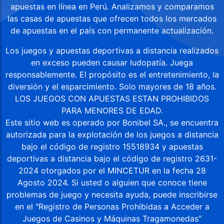
apuestas en línea en Perú. Analizamos y comparamos
las casas de apuestas que ofrecen todos los mercados
de apuestas en el país con permanente actualización.
Los juegos y apuestas deportivas a distancia realizados
en exceso pueden causar ludopatía. Juega
responsablemente. El propósito es el entretenimiento, la
diversión y el esparcimiento. Solo mayores de 18 años.
LOS JUEGOS CON APUESTAS ESTAN PROHIBIDOS
PARA MENORES DE EDAD.
Este sitio web es operado por Bonibel SA., se encuentra
autorizada para la explotación de los juegos a distancia
bajo el código de registro 15518934 y apuestas
deportivas a distancia bajo el código de registro 2631-
2024 otorgados por el MINCETUR en la fecha 28
Agosto 2024. Si usted o alguien que conoce tiene
problemas de juego y necesita ayuda, puede inscribirse
en el "Registro de Personas Prohibidas a Acceder a
Juegos de Casinos y Máquinas Tragamonedas"