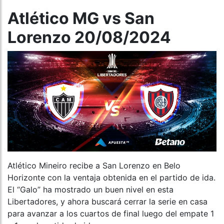
Atlético MG vs San
Lorenzo 20/08/2024
Atlético Mineiro recibe a San Lorenzo en Belo
Horizonte con la ventaja obtenida en el partido de ida.
El “Galo” ha mostrado un buen nivel en esta
Libertadores, y ahora buscará cerrar la serie en casa
para avanzar a los cuartos de final luego del empate 1