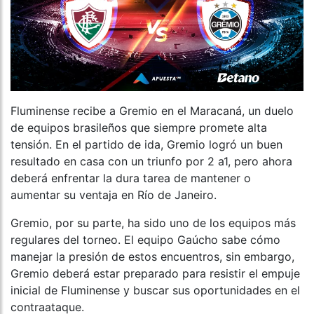
Fluminense recibe a Gremio en el Maracaná, un duelo
de equipos brasileños que siempre promete alta
tensión. En el partido de ida, Gremio logró un buen
resultado en casa con un triunfo por 2 a1, pero ahora
deberá enfrentar la dura tarea de mantener o
aumentar su ventaja en Río de Janeiro.
Gremio, por su parte, ha sido uno de los equipos más
regulares del torneo. El equipo Gaúcho sabe cómo
manejar la presión de estos encuentros, sin embargo,
Gremio deberá estar preparado para resistir el empuje
inicial de Fluminense y buscar sus oportunidades en el
contraataque.