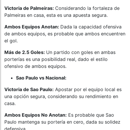
Victoria de Palmeiras:
Considerando la fortaleza de
Palmeiras en casa, esta es una apuesta segura.
Ambos Equipos Anotan:
Dada la capacidad ofensiva
de ambos equipos, es probable que ambos encuentren
el gol.
Más de 2.5 Goles:
Un partido con goles en ambas
porterías es una posibilidad real, dado el estilo
ofensivo de ambos equipos.
Sao Paulo vs Nacional:
Victoria de Sao Paulo:
Apostar por el equipo local es
una opción segura, considerando su rendimiento en
casa.
Ambos Equipos No Anotan:
Es probable que Sao
Paulo mantenga su portería en cero, dada su solidez
defensiva.