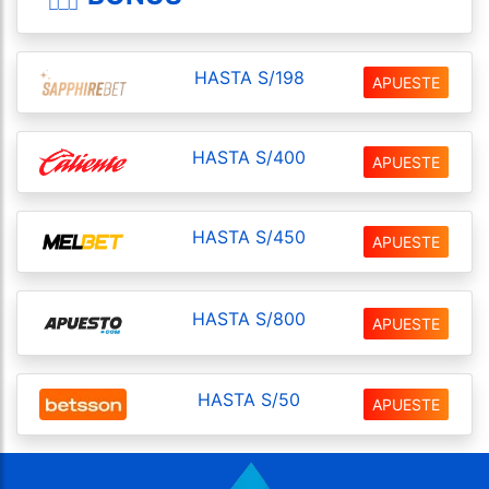
HASTA S/198
APUESTE
HASTA S/400
APUESTE
HASTA S/450
APUESTE
HASTA S/800
APUESTE
HASTA S/50
APUESTE