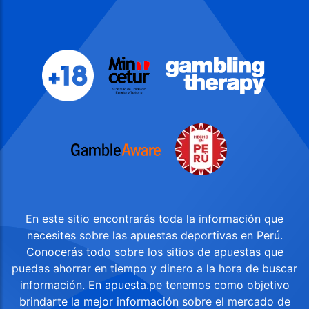
En este sitio encontrarás toda la información que
necesites sobre las apuestas deportivas en Perú.
Conocerás todo sobre los sitios de apuestas que
puedas ahorrar en tiempo y dinero a la hora de buscar
información. En apuesta.pe tenemos como objetivo
brindarte la mejor información sobre el mercado de