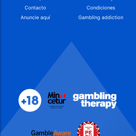
Contacto
Condiciones
Anuncie aquí
Gambling addiction