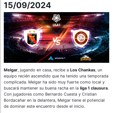
15/09/2024
Melgar
, jugando en casa, recibe a
Los Chankas
, un
equipo recién ascendido que ha tenido una temporada
complicada. Melgar ha sido muy fuerte como local y
buscará mantener su buena racha en la
liga 1 clausura
.
Con jugadores como Bernardo Cuesta y Cristian
Bordacahar en la delantera, Melgar tiene el potencial
de dominar este encuentro desde el inicio.