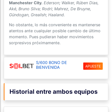
Manchester City.
Ederson; Walker, Rúben Dias,
Aké, Bruno Silva; Rodri; Mahrez, De Bruyne,
Gündogan, Greailsh; Haaland.
No obstante, lo más conveniente es mantenerse
atentos ante cualquier posible cambio de último
momento. Pues pudieran haber movimientos
sorpresivos próximamente.
S/600 BONO DE
APUESTE
BIENVENIDA
Historial entre ambos equipos