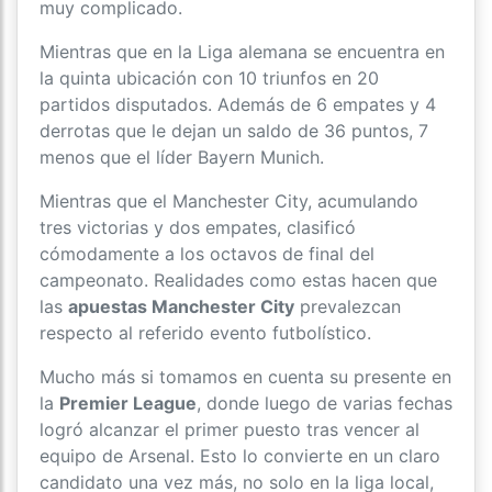
muy complicado.
Mientras que en la Liga alemana se encuentra en
la quinta ubicación con 10 triunfos en 20
partidos disputados. Además de 6 empates y 4
derrotas que le dejan un saldo de 36 puntos, 7
menos que el líder Bayern Munich.
Mientras que el Manchester City, acumulando
tres victorias y dos empates, clasificó
cómodamente a los octavos de final del
campeonato. Realidades como estas hacen que
las
apuestas Manchester City
prevalezcan
respecto al referido evento futbolístico.
Mucho más si tomamos en cuenta su presente en
la
Premier League
, donde luego de varias fechas
logró alcanzar el primer puesto tras vencer al
equipo de Arsenal. Esto lo convierte en un claro
candidato una vez más, no solo en la liga local,