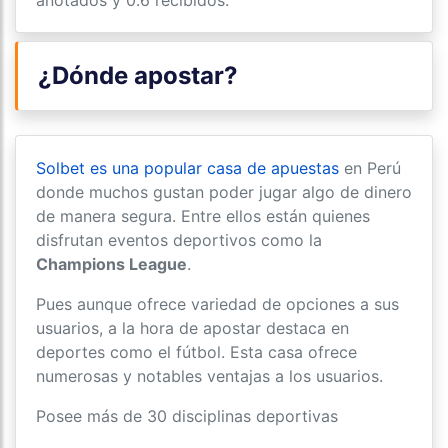
¿Dónde apostar?
Solbet es una popular casa de apuestas
en Perú
donde muchos gustan poder jugar algo de dinero
de manera segura. Entre ellos están quienes
disfrutan eventos deportivos como la
Champions League
.
Pues aunque ofrece variedad de opciones a sus
usuarios, a la hora de apostar destaca en
deportes como el fútbol. Esta casa ofrece
numerosas y notables ventajas a los usuarios.
Posee más de 30 disciplinas deportivas