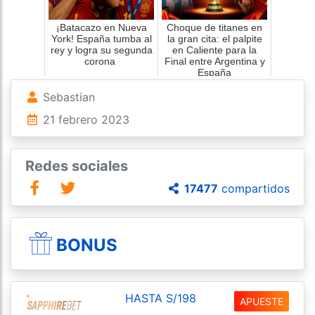
¡Batacazo en Nueva
Choque de titanes en
York! España tumba al
la gran cita: el palpite
rey y logra su segunda
en Caliente para la
corona
Final entre Argentina y
España
Sebastian
21 febrero 2023
Redes sociales
17477
compartidos
BONUS
HASTA S/198
APUESTE