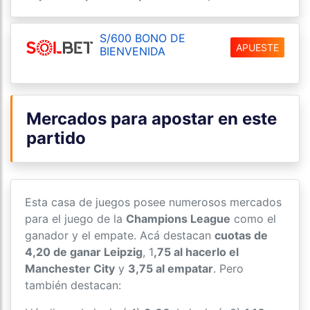
S/600 BONO DE
APUESTE
BIENVENIDA
Mercados para apostar en este
partido
Esta casa de juegos posee numerosos mercados
para el juego de la
Champions League
como el
ganador y el empate. Acá destacan
cuotas de
4,20 de ganar Leipzig
, 1
,75 al hacerlo el
Manchester City
y
3,75 al empatar
. Pero
también destacan: