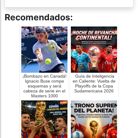
Recomendados:
¡Bombazo en Canadá!
Guía de Inteligencia
Ignacio Buse rompe
en Caliente: Vuelta de
esquemas y será
Playoffs de la Copa
cabeza de serie en el
Sudamericana 2026
Masters 1000