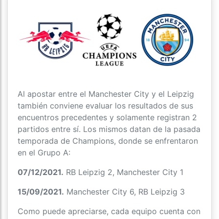
Al apostar entre el Manchester City y el Leipzig
también conviene evaluar los resultados de sus
encuentros precedentes y solamente registran 2
partidos entre sí. Los mismos datan de la pasada
temporada de Champions, donde se enfrentaron
en el Grupo A:
07/12/2021.
RB Leipzig 2, Manchester City 1
15/09/2021.
Manchester City 6, RB Leipzig 3
Como puede apreciarse, cada equipo cuenta con