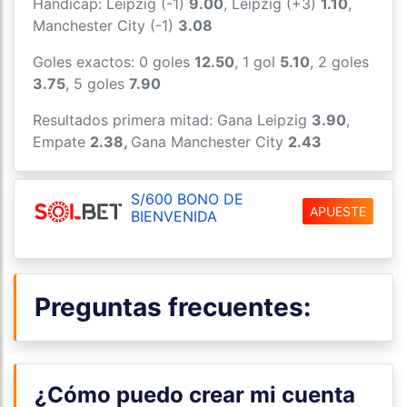
Hándicap: Leipzig (-1)
9.00
, Leipzig (+3)
1.10
,
Manchester City (-1)
3.08
Goles exactos: 0 goles
12.50
, 1 gol
5.10
, 2 goles
3.75
, 5 goles
7.90
Resultados primera mitad: Gana Leipzig
3.90
,
Empate
2.38,
Gana Manchester City
2.43
S/600 BONO DE
APUESTE
BIENVENIDA
Preguntas frecuentes:
¿Cómo puedo crear mi cuenta