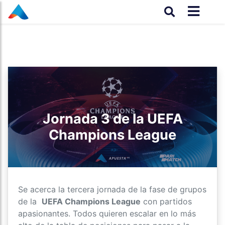
Jornada 3 de la UEFA
Champions League
Se acerca la tercera jornada de la fase de grupos
de la
UEFA Champions League
con partidos
apasionantes. Todos quieren escalar en lo más