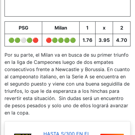
PSG
Milan
1
x
2
🟢🟢⚪🟢🔴
🔴🟢🟢🟢🟢
1.76
3.95
4.70
Por su parte, el Milan va en busca de su primer triunfo
en la liga de Campeones luego de dos empates
consecutivos frente a Newcastle y Borussia. En cuanto
al campeonato italiano, en la Serie A se encuentra en
el segundo puesto y viene con una buena seguidilla de
triunfos, lo que le da esperanza a los hinchas para
revertir esta situación. Sin dudas será un encuentro
de pesos pesados y solo uno de ellos logrará avanzar
en la copa.
HASTA S/300 EN EL