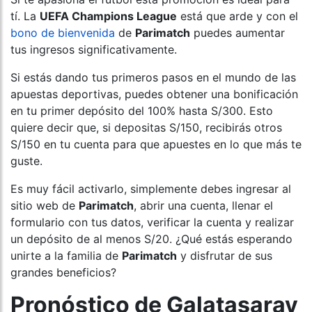
tí. La
UEFA Champions League
está que arde y con el
bono de bienvenida
de
Parimatch
puedes aumentar
tus ingresos significativamente.
Si estás dando tus primeros pasos en el mundo de las
apuestas deportivas, puedes obtener una bonificación
en tu primer depósito del 100% hasta S/300. Esto
quiere decir que, si depositas S/150, recibirás otros
S/150 en tu cuenta para que apuestes en lo que más te
guste.
Es muy fácil activarlo, simplemente debes ingresar al
sitio web de
Parimatch
, abrir una cuenta, llenar el
formulario con tus datos, verificar la cuenta y realizar
un depósito de al menos S/20. ¿Qué estás esperando
unirte a la familia de
Parimatch
y disfrutar de sus
grandes beneficios?
Pronóstico de Galatasaray