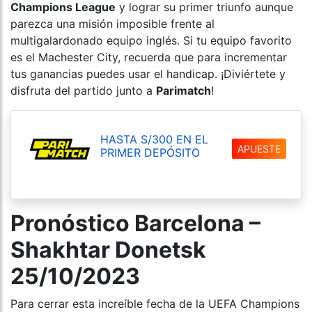
Champions League
y lograr su primer triunfo aunque
parezca una misión imposible frente al
multigalardonado equipo inglés. Si tu equipo favorito
es el Machester City, recuerda que para incrementar
tus ganancias puedes usar el handicap. ¡Diviértete y
disfruta del partido junto a
Parimatch
!
HASTA S/300 EN EL
APUESTE
PRIMER DEPÓSITO
Pronóstico Barcelona –
Shakhtar Donetsk
25/10/2023
Para cerrar esta increíble fecha de la UEFA Champions