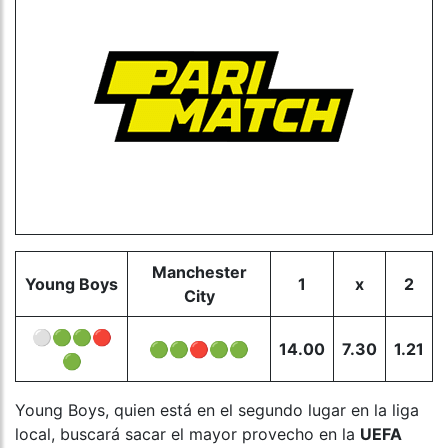
Manchester
Young Boys
1
x
2
City
⚪🟢🟢🔴
🟢🟢🔴🟢🟢
14.00
7.30
1.21
🟢
Young Boys, quien está en el segundo lugar en la liga
local, buscará sacar el mayor provecho en la
UEFA