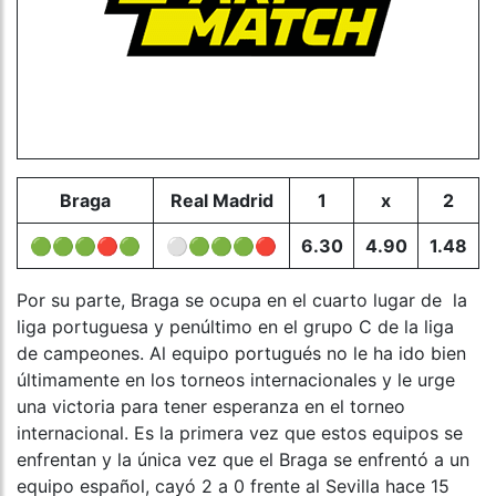
Braga
Real Madrid
1
x
2
🟢🟢🟢🔴🟢
⚪🟢🟢🟢🔴
6.30
4.90
1.48
Por su parte, Braga se ocupa en el cuarto lugar de la
liga portuguesa y penúltimo en el grupo C de la liga
de campeones. Al equipo portugués no le ha ido bien
últimamente en los torneos internacionales y le urge
una victoria para tener esperanza en el torneo
internacional. Es la primera vez que estos equipos se
enfrentan y la única vez que el Braga se enfrentó a un
equipo español, cayó 2 a 0 frente al Sevilla hace 15