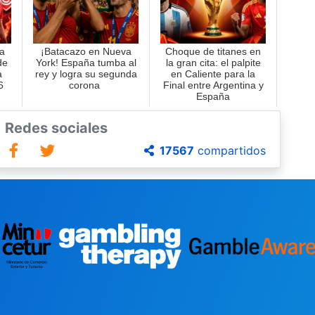
a
¡Batacazo en Nueva
Choque de titanes en
de
York! España tumba al
la gran cita: el palpite
a
rey y logra su segunda
en Caliente para la
6
corona
Final entre Argentina y
España
Redes sociales
17567
compartidos