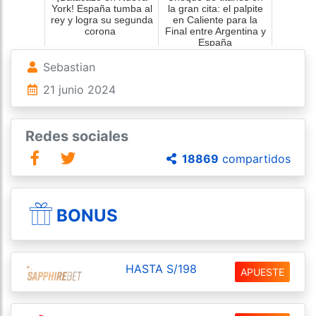
York! España tumba al
la gran cita: el palpite
rey y logra su segunda
en Caliente para la
corona
Final entre Argentina y
España
Sebastian
21 junio 2024
Redes sociales
18869
compartidos
BONUS
HASTA S/198
APUESTE