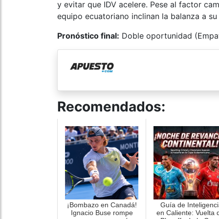
y evitar que IDV acelere. Pese al factor ca
equipo ecuatoriano inclinan la balanza a su 
Pronóstico final:
Doble oportunidad (Empate
Recomendados:
¡Bombazo en Canadá!
Guía de Inteligenci
Ignacio Buse rompe
en Caliente: Vuelta 