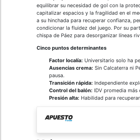
equilibrar su necesidad de gol con la prote
capitalizar espacios y la fragilidad en el 
a su hinchada para recuperar confianza, pe
condicionar la fluidez del juego. Por su part
chispa de Páez para desorganizar líneas riv
Cinco puntos determinantes
Factor localía:
Universitario solo ha p
Ausencias crema:
Sin Calcaterra ni P
pausa.
Transición rápida:
Independiente expl
Control del balón:
IDV promedia más d
Presión alta:
Habilidad para recuperar