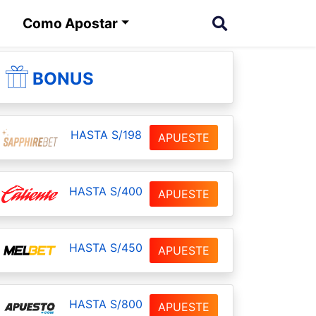
Como Apostar
BONUS
HASTA S/198
APUESTE
HASTA S/400
APUESTE
HASTA S/450
APUESTE
HASTA S/800
APUESTE