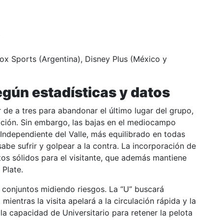
)
ox Sports (Argentina), Disney Plus (México y
egún estadísticas y datos
r de a tres para abandonar el último lugar del grupo,
ición. Sin embargo, las bajas en el mediocampo
. Independiente del Valle, más equilibrado en todas
sabe sufrir y golpear a la contra. La incorporación de
os sólidos para el visitante, que además mantiene
 Plate.
 conjuntos midiendo riesgos. La “U” buscará
mientras la visita apelará a la circulación rápida y la
la capacidad de Universitario para retener la pelota