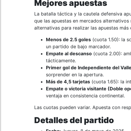
Mejores apuestas
La batalla táctica y la cautela defensiva a
que las apuestas en mercados alternativos 
alternativas para realizar las apuestas más 
Menos de 2.5 goles
(cuota 1.50): la s
un partido de bajo marcador.
Empate al descanso
(cuota 2.00): amb
tácticamente.
Primer gol de Independiente del Vall
sorprender en la apertura.
Más de 4,5 tarjetas
(cuota 1.65): la i
Empate o victoria visitante (Doble o
ventaja en consistencia continental.
Las cuotas pueden variar. Apuesta con resp
Detalles del partido