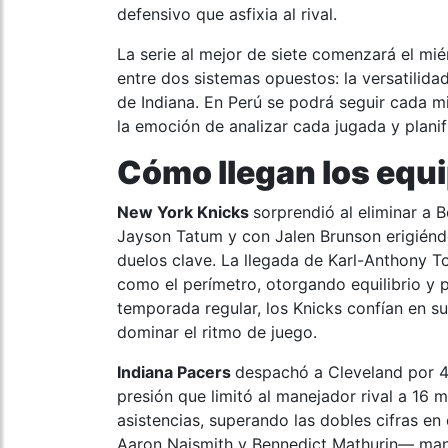
defensivo que asfixia al rival.
La serie al mejor de siete comenzará el mi
entre dos sistemas opuestos: la versatilida
de Indiana. En Perú se podrá seguir cada m
la emoción de analizar cada jugada y planif
Cómo llegan los equ
New York Knicks
sorprendió al eliminar a 
Jayson Tatum y con Jalen Brunson erigiénd
duelos clave. La llegada de Karl-Anthony T
como el perímetro, otorgando equilibrio y 
temporada regular, los Knicks confían en s
dominar el ritmo de juego.
Indiana Pacers
despachó a Cleveland por 4-
presión que limitó al manejador rival a 16 m
asistencias, superando las dobles cifras e
Aaron Naismith y Bennedict Mathurin— mantu