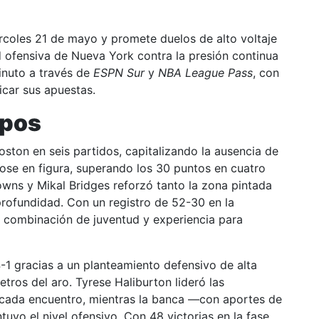
ércoles 21 de mayo y promete duelos de alto voltaje
d ofensiva de Nueva York contra la presión continua
inuto a través de
ESPN Sur
y
NBA League Pass
, con
icar sus apuestas.
ipos
Boston en seis partidos, capitalizando la ausencia de
ose en figura, superando los 30 puntos en cuatro
owns y Mikal Bridges reforzó tanto la zona pintada
profundidad. Con un registro de 52-30 en la
u combinación de juventud y experiencia para
1 gracias a un planteamiento defensivo de alta
etros del aro. Tyrese Haliburton lideró las
n cada encuentro, mientras la banca —con aportes de
vo el nivel ofensivo. Con 48 victorias en la fase