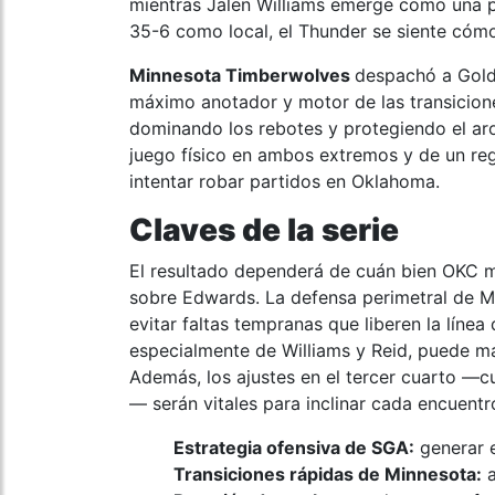
mientras Jalen Williams emerge como una p
35-6 como local, el Thunder se siente cóm
Minnesota Timberwolves
despachó a Gold
máximo anotador y motor de las transicione
dominando los rebotes y protegiendo el ar
juego físico en ambos extremos y de un reg
intentar robar partidos en Oklahoma.
Claves de la serie
El resultado dependerá de cuán bien OKC m
sobre Edwards. La defensa perimetral de Mi
evitar faltas tempranas que liberen la línea
especialmente de Williams y Reid, puede mar
Además, los ajustes en el tercer cuarto —c
— serán vitales para inclinar cada encuentr
Estrategia ofensiva de SGA:
generar e
Transiciones rápidas de Minnesota:
a