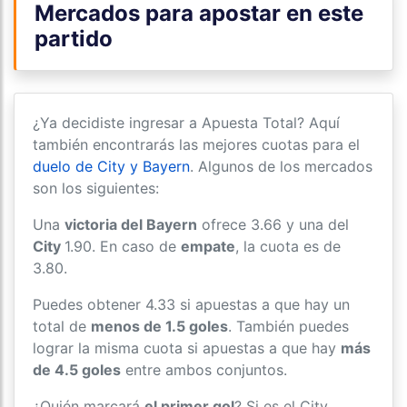
Mercados para apostar en este
partido
¿Ya decidiste ingresar a Apuesta Total? Aquí
también encontrarás las mejores cuotas para el
duelo de City y Bayern
. Algunos de los mercados
son los siguientes:
Una
victoria del Bayern
ofrece 3.66 y una del
City
1.90. En caso de
empate
, la cuota es de
3.80.
Puedes obtener 4.33 si apuestas a que hay un
total de
menos de 1.5 goles
. También puedes
lograr la misma cuota si apuestas a que hay
más
de 4.5 goles
entre ambos conjuntos.
¿Quién marcará
el primer gol
? Si es el City,