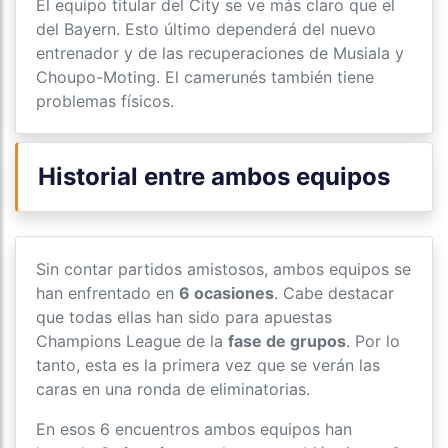
El equipo titular del City se ve más claro que el
del Bayern. Esto último dependerá del nuevo
entrenador y de las recuperaciones de Musiala y
Choupo-Moting. El camerunés también tiene
problemas físicos.
Historial entre ambos equipos
Sin contar partidos amistosos, ambos equipos se
han enfrentado en
6 ocasiones
. Cabe destacar
que todas ellas han sido para apuestas
Champions League de la
fase de grupos
. Por lo
tanto, esta es la primera vez que se verán las
caras en una ronda de eliminatorias.
En esos 6 encuentros ambos equipos han