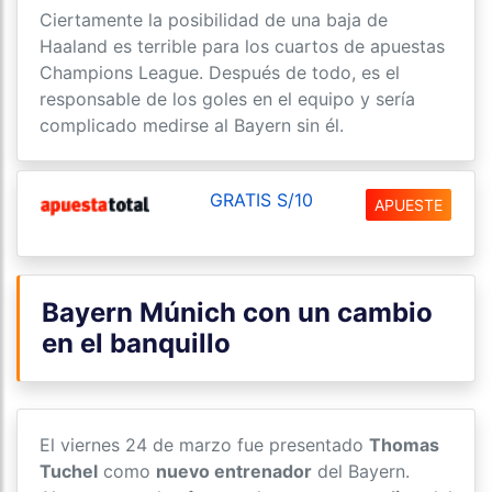
Ciertamente la posibilidad de una baja de
Haaland es terrible para los cuartos de apuestas
Champions League. Después de todo, es el
responsable de los goles en el equipo y sería
complicado medirse al Bayern sin él.
GRATIS S/10
APUESTE
Bayern Múnich con un cambio
en el banquillo
El viernes 24 de marzo fue presentado
Thomas
Tuchel
como
nuevo entrenador
del Bayern.