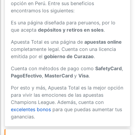
opción en Perú. Entre sus beneficios
encontramos los siguientes:
Es una página diseñada para peruanos, por lo
que acepta
depósitos y retiros en soles
.
Apuesta Total es una página de
apuestas online
completamente legal. Cuenta con una licencia
emitida por el
gobierno de Curazao
.
Cuenta con métodos de pago como
SafetyCard
,
PagoEfectivo
,
MasterCard
y
Visa
.
Por esto y más, Apuesta Total es la mejor opción
para vivir las emociones de las apuestas
Champions League. Además, cuenta con
excelentes bonos
para que puedas aumentar tus
ganancias.