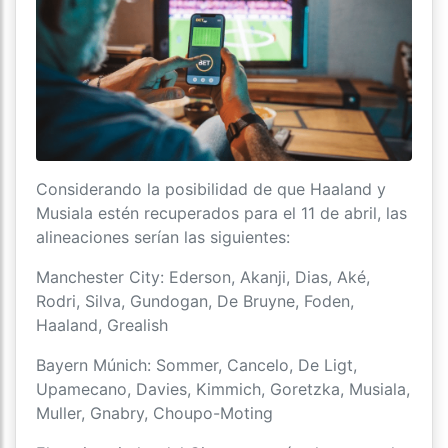
Considerando la posibilidad de que Haaland y
Musiala estén recuperados para el 11 de abril, las
alineaciones serían las siguientes:
Manchester City: Ederson, Akanji, Dias, Aké,
Rodri, Silva, Gundogan, De Bruyne, Foden,
Haaland, Grealish
Bayern Múnich: Sommer, Cancelo, De Ligt,
Upamecano, Davies, Kimmich, Goretzka, Musiala,
Muller, Gnabry, Choupo-Moting