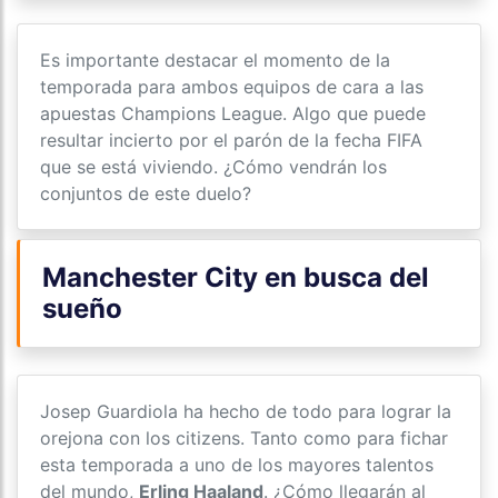
Es importante destacar el momento de la
temporada para ambos equipos de cara a las
apuestas Champions League. Algo que puede
resultar incierto por el parón de la fecha FIFA
que se está viviendo. ¿Cómo vendrán los
conjuntos de este duelo?
Manchester City en busca del
sueño
Josep Guardiola ha hecho de todo para lograr la
orejona con los citizens. Tanto como para fichar
esta temporada a uno de los mayores talentos
del mundo,
Erling Haaland
. ¿Cómo llegarán al