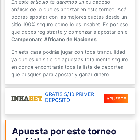
En este artículo te daremos un
cuidadoso
análisis de lo que es apostar en este torneo. Acá
podrás apostar con las mejores cuotas desde un
sitio 100% seguro como lo es Inkabet. Es por eso
que debes registrarte y comenzar a apostar en el
Campeonato Africano de Naciones
.
En esta casa podrás jugar con toda tranquilidad
ya que es un sitio de apuestas totalmente seguro
en donde encontrarás toda la lista de deportes
que busques para apostar y ganar dinero.
GRATIS S/10 PRIMER
APUESTE
DEPÓSITO
Apuesta por este torneo