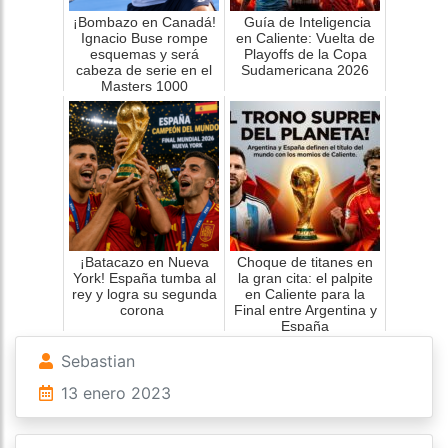
¡Bombazo en Canadá!
Guía de Inteligencia
Ignacio Buse rompe
en Caliente: Vuelta de
esquemas y será
Playoffs de la Copa
cabeza de serie en el
Sudamericana 2026
Masters 1000
¡Batacazo en Nueva
Choque de titanes en
York! España tumba al
la gran cita: el palpite
rey y logra su segunda
en Caliente para la
corona
Final entre Argentina y
España
Sebastian
13 enero 2023