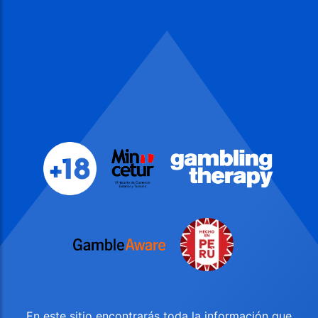
En este sitio encontrarás toda la información que