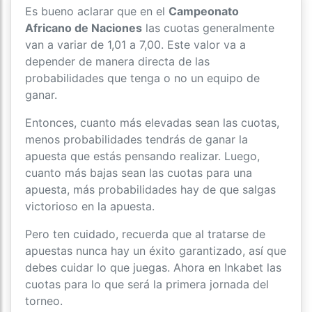
Es bueno aclarar que en el
Campeonato
Africano de Naciones
las cuotas generalmente
van a variar de 1,01 a 7,00. Este valor va a
depender de manera directa de las
probabilidades que tenga o no un equipo de
ganar.
Entonces, cuanto más elevadas sean las cuotas,
menos probabilidades tendrás de ganar la
apuesta que estás pensando realizar. Luego,
cuanto más bajas sean las cuotas para una
apuesta, más probabilidades hay de que salgas
victorioso en la apuesta.
Pero ten cuidado, recuerda que al tratarse de
apuestas nunca hay un éxito garantizado, así que
debes cuidar lo que juegas. Ahora en Inkabet las
cuotas para lo que será la primera jornada del
torneo.