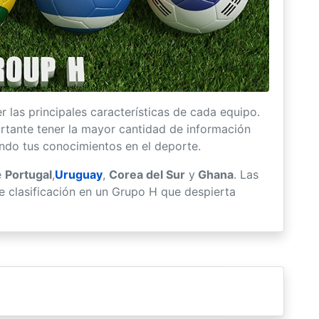
 las principales características de cada equipo.
rtante tener la mayor cantidad de información
cando tus conocimientos en el deporte.
e
Portugal
,
Uruguay
,
Corea del Sur
y
Ghana
. Las
e clasificación en un Grupo H que despierta