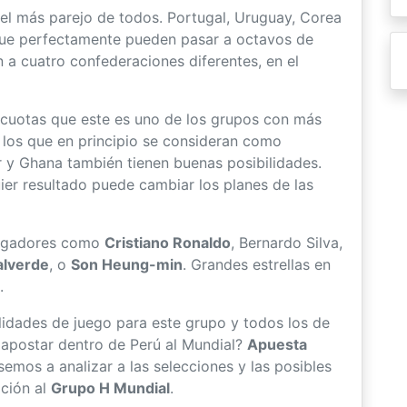
el más parejo de todos. Portugal, Uruguay, Corea
que perfectamente pueden pasar a octavos de
n a cuatro confederaciones diferentes, en el
s cuotas que este es uno de los grupos con más
n los que en principio se consideran como
ur y Ghana también tienen buenas posibilidades.
ier resultado puede cambiar los planes de las
jugadores como
Cristiano Ronaldo
, Bernardo Silva,
alverde
, o
Son Heung-min
. Grandes estrellas en
.
lidades de juego para este grupo y todos los de
 apostar dentro de Perú al Mundial?
Apuesta
semos a analizar a las selecciones y las posibles
ación al
Grupo H Mundial
.