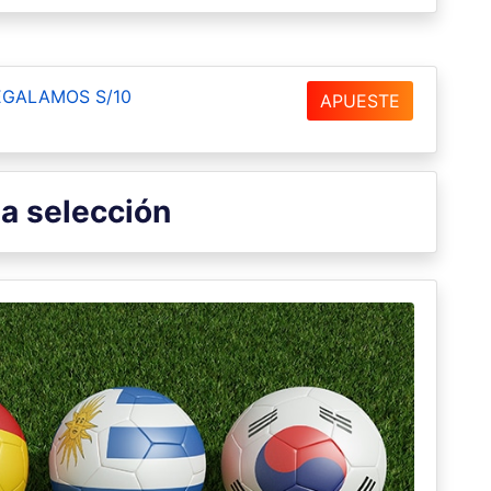
EGALAMOS S/10
APUESTE
da selección