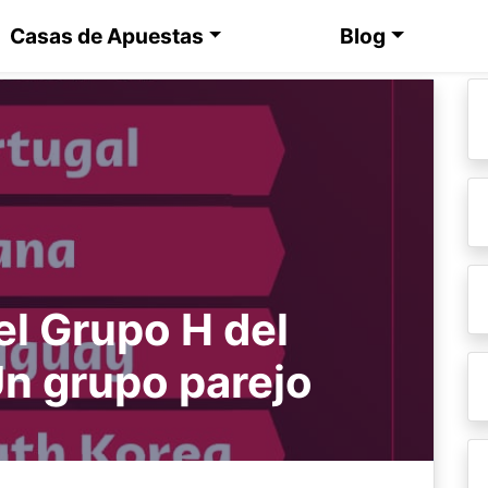
Casas de Apuestas
Blog
el Grupo H del
Un grupo parejo