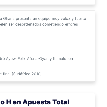
de Ghana presenta un equipo muy veloz y fuerte
 suelen ser desordenados cometiendo errores
ré Ayew, Felix Afena-Gyan y Kamaldeen
 final (Sudáfrica 2010).
o H en Apuesta Total