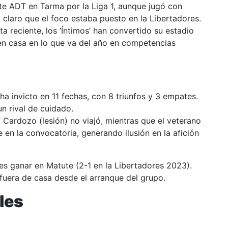
nte ADT en Tarma por la Liga 1, aunque jugó con
 claro que el foco estaba puesto en la Libertadores.
ta reciente, los ‘Íntimos’ han convertido su estadio
 en casa en lo que va del año en competencias
ha invicto en 11 fechas, con 8 triunfos y 3 empates.
un rival de cuidado.
’ Cardozo (lesión) no viajó, mientras que el veterano
en la convocatoria, generando ilusión en la afición
 es ganar en Matute (2-1 en la Libertadores 2023).
 fuera de casa desde el arranque del grupo.
les