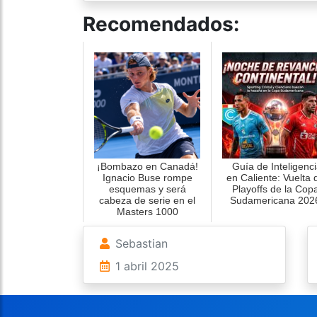
Recomendados:
¡Bombazo en Canadá!
Guía de Inteligenci
Ignacio Buse rompe
en Caliente: Vuelta 
esquemas y será
Playoffs de la Cop
cabeza de serie en el
Sudamericana 202
Masters 1000
Sebastian
1 abril 2025