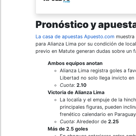
Pronóstico y apues
La casa de apuestas Apuesto.com
muestra 
para Alianza Lima por su condición de local
previo en Matute generan dudas sobre un fa
Ambos equipos anotan
Alianza Lima registra goles a fa
Libertad no solo llega invicto en 
Cuota
:
2.10
Victoria de Alianza Lima
La localía y el empuje de la hin
principales figuras, pueden incli
frenético calendario en Paragua
Cuota
: Alrededor de
2.25
Más de 2.5 goles