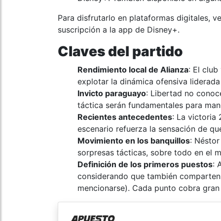
Para disfrutarlo en plataformas digitales, ve
suscripción a la app de Disney+.
Claves del partido
Rendimiento local de Alianza
: El clu
explotar la dinámica ofensiva liderad
Invicto paraguayo
: Libertad no conoce
táctica serán fundamentales para manej
Recientes antecedentes
: La victori
escenario refuerza la sensación de q
Movimiento en los banquillos
: Néstor
sorpresas tácticas, sobre todo en el 
Definición de los primeros puestos
: 
considerando que también comparten 
mencionarse). Cada punto cobra gran 